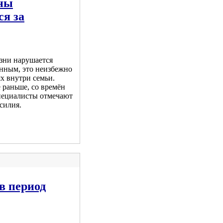
йны
ся за
зни нарушается
янным, это неизбежно
х внутри семьи.
 раньше, со времён
пециалисты отмечают
силия.
в период