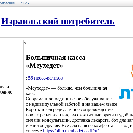
ъявления
ещё
Израильский потребитель
//
Больничная касса
«Меухедет»
:
56 пресс-релизов
луги
«Меухедет» — больше, чем больничная
зраиле
касса.
Современное медицинское обслуживание
с индивидуальной заботой и на вашем языке.
Короткие очереди, личное сопровождение
новых репатриантов, русскоязычные врачи и удобн
онлайн-консультации, доставка лекарств, бот для з
и многое другое. Всё для вашего комфорта — в одн
системе
https://olim.meuhedet.co.il/ru/