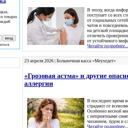
лка
В эпоху, когда инфо
дках,
поступает со всех с
 и товарах
от социальных сетей
каждый
чатов и повседневн
на детской площадке
отличить проверенн
от устойчивого мифа
заться
Читайте подробнее..
23 апреля 2026 | Больничная касса «Меухедет»
«Грозовая астма» и другие опасн
аллергии
В последнее время 
страдают от всевоз
Особенно весной мн
с неприятными симп
чиханием, зудом и с
Читайте подробнее..