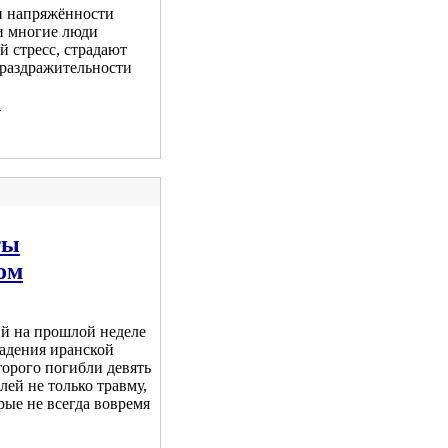
и напряжённости
ти многие люди
 стресс, страдают
 раздражительности
.
ты
ом
й на прошлой неделе
падения иранской
торого погибли девять
лей не только травму,
рые не всегда вовремя