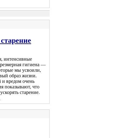
 старение
я, интенсивные
чрезмерная гигиена —
оторые мы усвоили,
овый образ жизни.
 и вредом очень
ия показывают, что
ускорять старение.
.