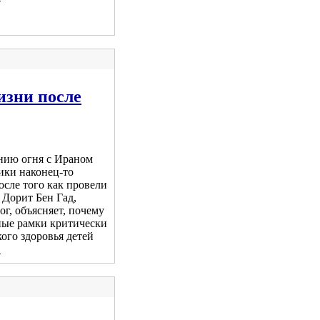
изни после
нию огня с Ираном
ики наконец-то
осле того как провели
 Дорит Бен Гад,
г, объясняет, почему
ные рамки критически
ого здоровья детей
.