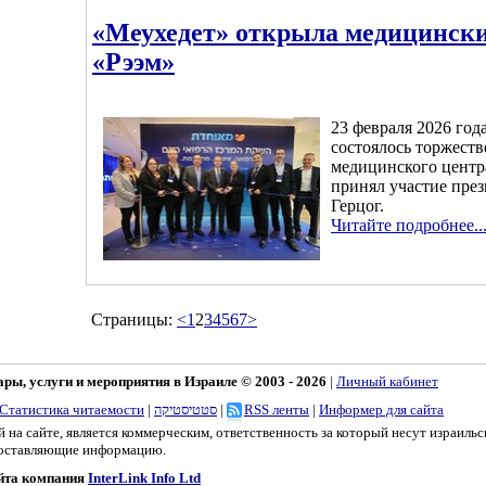
«Меухедет» открыла медицинск
«Рээм»
23 февраля 2026 год
состоялось торжест
медицинского центра
принял участие пре
Герцог.
Читайте подробнее..
Страницы:
<
1
2
3
4
5
6
7
>
ы, услуги и мероприятия в Израиле © 2003 - 2026
|
Личный кабинет
Статистика читаемости
|
סטטיסטיקה
|
RSS ленты
|
Информер для сайта
 на сайте, является коммерческим, ответственность за который несут израильс
доставляющие информацию.
айта компания
InterLink Info Ltd