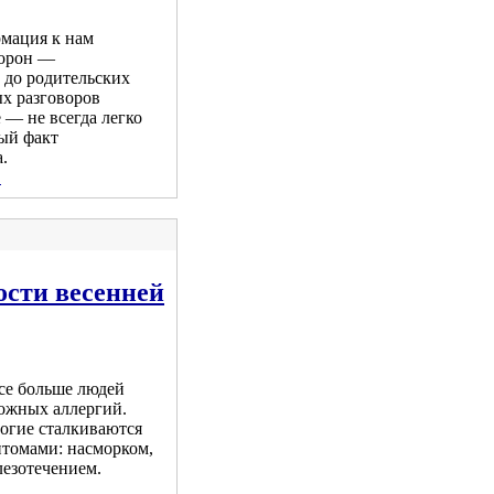
рмация к нам
торон —
 до родительских
ых разговоров
 — не всегда легко
ый факт
.
.
ости весенней
все больше людей
можных аллергий.
огие сталкиваются
томами: насморком,
лезотечением.
.