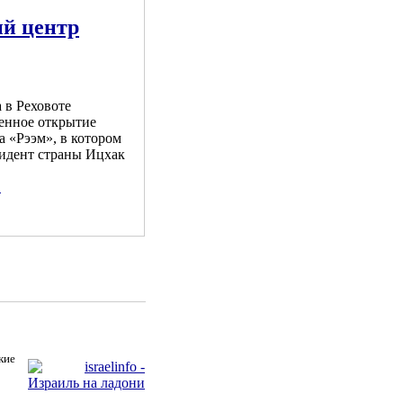
ий центр
а в Реховоте
венное открытие
 «Рээм», в котором
зидент страны Ицхак
.
кие