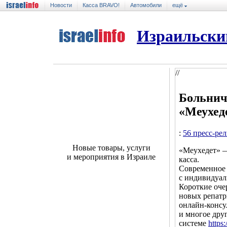
Новости
Касса BRAVO!
Автомобили
ещё
Израильски
//
Больнич
«Меухед
:
56 пресс-ре
Новые товары, услуги
«Меухедет» —
и мероприятия в Израиле
касса.
Современное
с индивидуал
Короткие оче
новых репатр
онлайн-консул
и многое дру
системе
https: