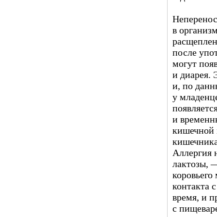
Неперенос
в организм
расщеплен
после упо
могут появ
и диарея.
и, по дан
у младенце
появляется
и временн
кишечной 
кишечника
Аллергия 
лактозы, 
коровьего 
контакта с
время, и п
с пищеваре