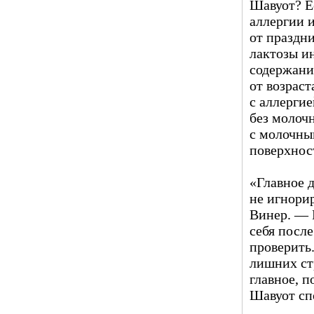
Шавуот? Е
аллергии 
от праздн
лактозы и
содержани
от возраст
с аллерги
без молочн
с молочны
поверхнос
«Главное д
не игнори
Винер. — Е
себя посл
проверить
лишних ст
главное, п
Шавуот сп