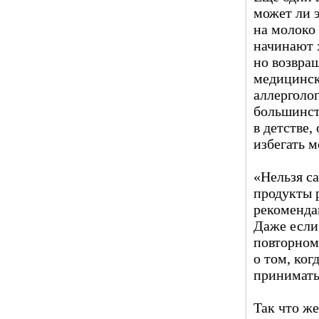
может ли э
на молоко
начинают 
но возвра
медицинск
аллерголо
большинст
в детстве
избегать 
«Нельзя с
продукты 
рекоменда
Даже если
повторном
о том, ког
принимать
Так что ж