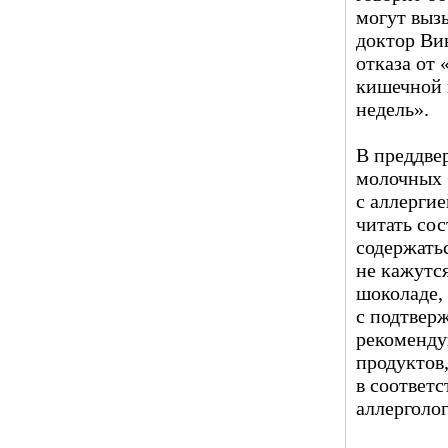
могут выз
доктор Ви
отказа от 
кишечной 
недель».
В преддве
молочных 
с аллерги
читать со
содержатьс
не кажутс
шоколаде,
с подтвер
рекоменду
продуктов
в соответ
аллерголог