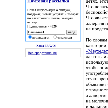
Почтовая рассылка
детях, эт
Что делат
Новая информация о скидках,
беспокойст
подарках, новых услугах и товарах
Что являе
по электронной почте, каждый
четверг.
аллергия н
Подписчиков -
4320
не предст
подписаться
отказаться
По словам
категории
Касса BRAVO!
«Меухедет
Все представления
лактозы и
использую
чтобы опи
употребле
точки зре
объясняет
с труднос
а аллерги
на молочн
и дальней