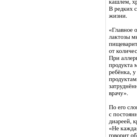
кашлем, х
В редких 
жизни.
«Главное 
лактозы м
пищеварит
от количе
При аллер
продукта 
ребёнка, у
продуктам
затруднён
врачу».
По его сл
с постоян
диареей, 
«Не кажда
говорит об