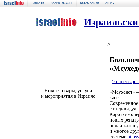
Новости
Касса BRAVO!
Автомобили
ещё
Израильски
//
Больнич
«Меухед
:
56 пресс-ре
Новые товары, услуги
«Меухедет» —
и мероприятия в Израиле
касса.
Современное
с индивидуал
Короткие оче
новых репатр
онлайн-консул
и многое дру
системе
https: