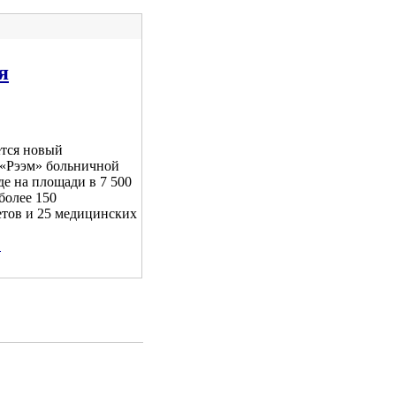
я
ется новый
«Рээм» больничной
де на площади в 7 500
 более 150
тов и 25 медицинских
.