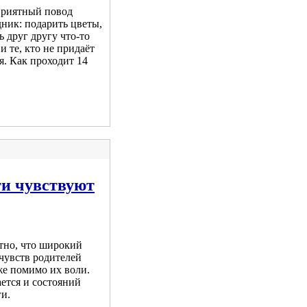
 приятный повод
ник: подарить цветы,
ь друг другу что-то
и те, кто не придаёт
я. Как проходит 14
ти чувствуют
тно, что широкий
чувств родителей
же помимо их воли.
ается и состояний
и.
.