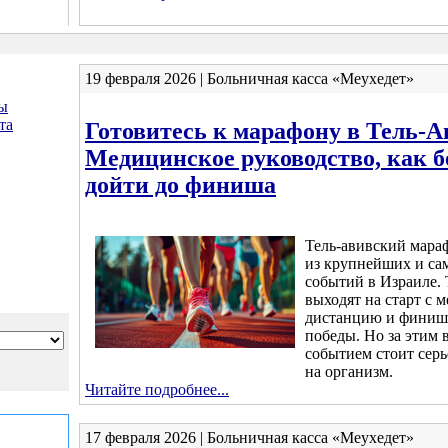
19 февраля 2026 | Больничная касса «Меухедет»
ы
та
Готовитесь к марафону в Тель-А
Медицинское руководство, как б
дойти до финиша
Тель-авивский мара
из крупнейших и са
событий в Израиле.
выходят на старт с 
дистанцию и финиши
победы. Но за этим
событием стоит серь
на организм.
Читайте подробнее...
17 февраля 2026 | Больничная касса «Меухедет»