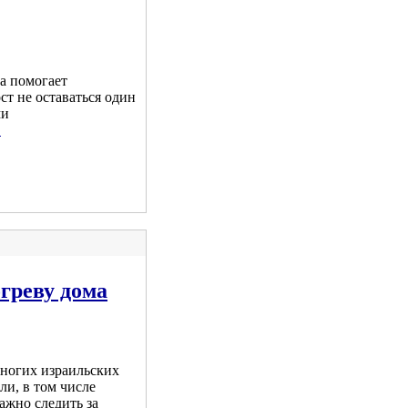
а помогает
т не оставаться один
ми
.
огреву дома
многих израильских
ли, в том числе
ажно следить за