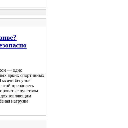
виве?
езопасно
фон — одно
мых ярких спортивных
 Тысячи бегунов
мечтой преодолеть
ровать с чувством
 вдохновляющим
ёзная нагрузка