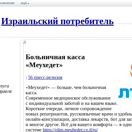
ъявления
ещё
Израильский потребитель
//
Больничная касса
«Меухедет»
:
56 пресс-релизов
луги
«Меухедет» — больше, чем больничная
зраиле
касса.
Современное медицинское обслуживание
с индивидуальной заботой и на вашем языке.
Короткие очереди, личное сопровождение
новых репатриантов, русскоязычные врачи и удобн
онлайн-консультации, доставка лекарств, бот для з
и многое другое. Всё для вашего комфорта — в одн
системе
https://olim.meuhedet.co.il/ru/