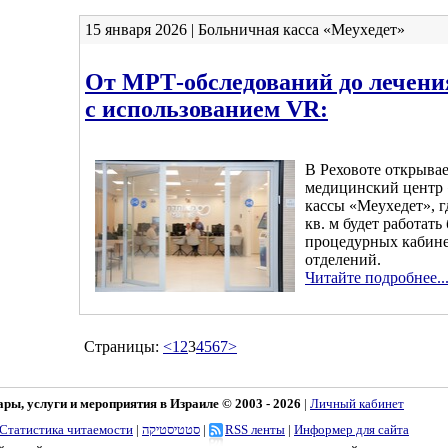
15 января 2026 | Больничная касса «Меухедет»
От МРТ-обследований до лечени
с использованием VR:
В Реховоте открыва
медицинский центр 
кассы «Меухедет», г
кв. м будет работать
процедурных кабине
отделений.
Читайте подробнее..
Страницы:
<
1
2
3
4
5
6
7
>
ы, услуги и мероприятия в Израиле © 2003 - 2026
|
Личный кабинет
Статистика читаемости
|
סטטיסטיקה
|
RSS ленты
|
Информер для сайта