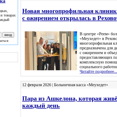
лка
Новая многопрофильная клиника
дках,
 и товарах
с ожирением открылась в Рехово
каждый
В центре «Реем» бо
«Меухедет» в Рехов
заться
многопрофильная кл
предназначена для д
с ожирением и объе
предоставляющих п
комплексную помощь
социального работни
Читайте подробнее..
12 февраля 2026 | Больничная касса «Меухедет»
Пара из Ашкелона, которая жив
каждый день