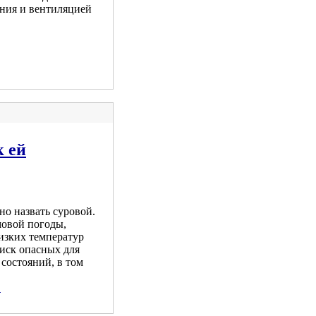
ения и вентиляцией
к ей
но назвать суровой.
овой погоды,
изких температур
риск опасных для
состояний, в том
.