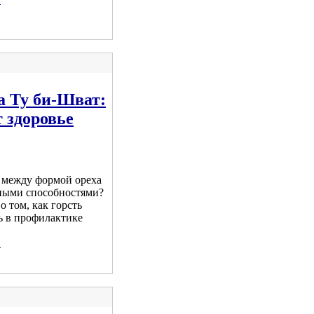
а Ту би-Шват:
 здоровье
ь между формой ореха
ными способностями?
о том, как горсть
ь в профилактике
.