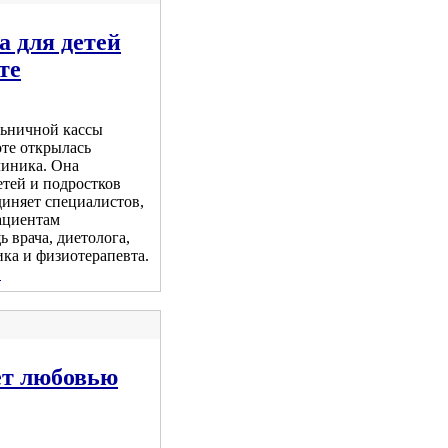
 для детей
те
льничной кассы
оте открылась
иника. Она
етей и подростков
диняет специалистов,
ациентам
 врача, диетолога,
ка и физиотерапевта.
.
ёт любовью