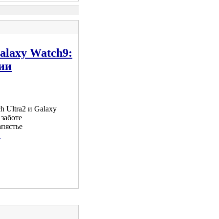
alaxy Watch9:
ии
h Ultra2 и Galaxy
заботе
апястье
.