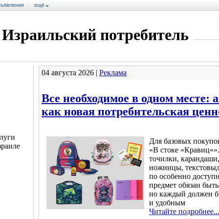
ъявления
ещё
Израильский потребитель
04 августа 2026 |
Реклама
Все необходимое в одном месте: 
как новая потребительская ценн
луги
Для базовых покупо
зраиле
«В стоке «Кравиц«»
точилки, карандаши,
ножницы, текстовыд
по особенно доступ
предмет обязан быт
но каждый должен б
и удобным
Читайте подробнее..