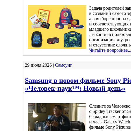
Задача родителей за
в создании самого э
а в выборе простых
и соответствующих 
младшего школьник
легкость использова
организация внутре
и отсутствие сложн
Читайте подробнее..
29 июля 2026 |
Самсунг
Samsung в новом фильме Sony Pic
«Человек-паук™: Новый день»
Следите за Человеко
с Spidey Tracker от 
Складные смартфоны
и часы Galaxy Watch
фильме Sony Pictures