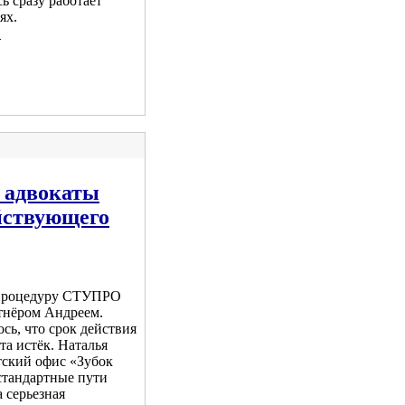
сь сразу работает
ях.
.
 адвокаты
йствующего
 процедуру СТУПРО
ртнёром Андреем.
сь, что срок действия
та истёк. Наталья
тский офис «Зубок
стандартные пути
 серьезная