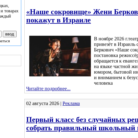
дках,
«Наше сокровище» Жени Берков
 и товарах
каждый
покажут в Израиле
В ноябре 2026 г.те
заться
привезёт в Израиль 
Беркович «Наше сок
постановка режиссёр
обращается к еванг
на языке частной ж
юмором, бытовой и
и вниманием к безу
человека
Читайте подробнее...
02 августа 2026 |
Реклама
Первый класс без случайных ре
собрать правильный школьный 