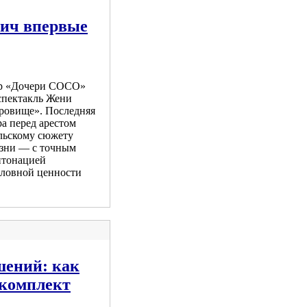
ич впервые
атр «Дочери СОСО»
спектакль Жени
ровище». Последняя
а перед арестом
ельскому сюжету
изни — с точным
нтонацией
словной ценности
шений: как
комплект