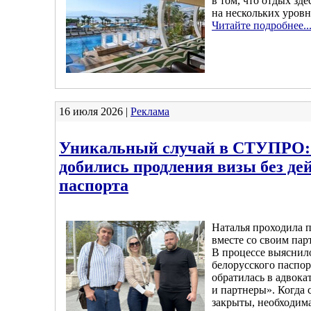
в том, что отдых зде
на нескольких уровн
Читайте подробнее..
16 июля 2026 |
Реклама
Уникальный случай в СТУПРО:
добились продления визы без де
паспорта
Наталья проходила
вместе со своим па
В процессе выяснило
белорусского паспор
обратилась в адвока
и партнеры». Когда 
закрыты, необходима