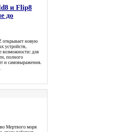
d8 и Flip8
е до
 Z открывает новую
ых устройств,
е возможности: для
ти, полного
нт и самовыражения.
.
во Мертвого моря