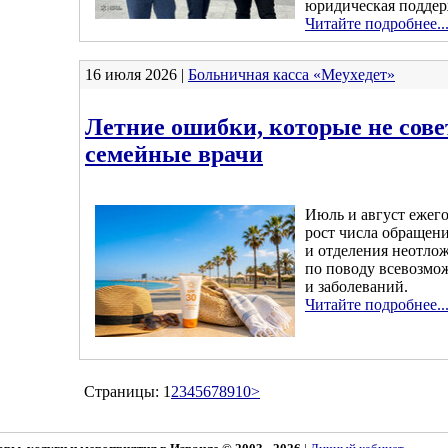
юридическая поддер
Читайте подробнее..
16 июля 2026 |
Больничная касса «Меухедет»
Летние ошибки, которые не сове
семейные врачи
Июль и август ежег
рост числа обращен
и отделения неотл
по поводу всевозмо
и заболеваний.
Читайте подробнее..
Страницы:
1
2
3
4
5
6
7
8
9
10
>