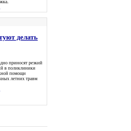
жка.
.
туют делать
одно приносят резкий
ий в поликлиники
ожной помощи
жных летних травм
.