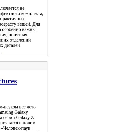
ключается не
ффектного комплекта,
, практичных
возрасту вещей. Для
а особенно важны
ния, понятная
нних отделений
ых деталей
.
tures
м-пауком все лето
Samsung Galaxy
 серии Galaxy Z
 появятся в новом
 «Человек-паук: