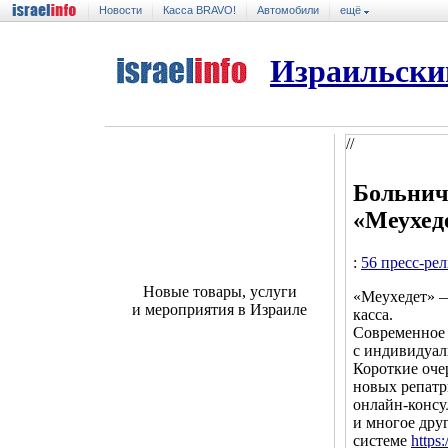
Новости
Касса BRAVO!
Автомобили
ещё
Израильски
//
Больнич
«Меухед
:
56 пресс-ре
Новые товары, услуги
«Меухедет» —
и мероприятия в Израиле
касса.
Современное
с индивидуал
Короткие оче
новых репатр
онлайн-консул
и многое дру
системе
https: