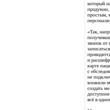
который н
продуман,
простым, 
персонали
«Так, нап
получивши
звонок от
записаться
проводитс
и расшифр
карте пац
с обследо
не подклю
вложили м
создать ме
доступное
всё в одно