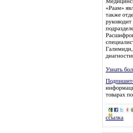
Медицинск
«Раам» яв
также отд
руководит
подраздел
Расшифров
специалис
Галимиди,
диагности
Узнать бо
Подпишите
информаци
товарах по
ссылка