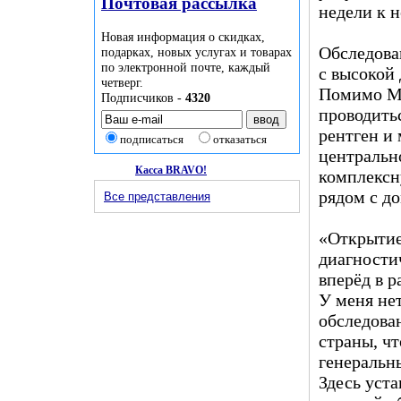
Почтовая рассылка
недели к н
Новая информация о скидках,
Обследова
подарках, новых услугах и товарах
по электронной почте, каждый
с высокой
четверг.
Помимо МР
Подписчиков -
4320
проводитьс
рентген и
подписаться
отказаться
центральн
Касса BRAVO!
комплекс
рядом с д
Все представления
«Открытие
диагности
вперёд в 
У меня не
обследова
страны, ч
генеральн
Здесь уст