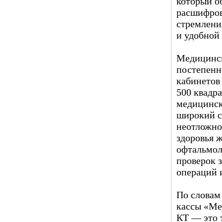
который о
расшифров
стремлени
и удобной 
Медицинск
постепенн
кабинетов
500 квадр
медицинск
широкий с
неотложно
здоровья 
офтальмол
проверок 
операций 
По словам
кассы «Ме
КТ — это 