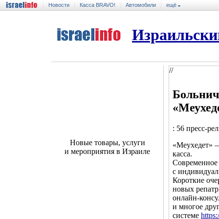
Новости
Касса BRAVO!
Автомобили
ещё
Израильски
//
Больнич
«Меухед
: 56 пресс-ре
Новые товары, услуги
«Меухедет» —
и мероприятия в Израиле
касса.
Современное
с индивидуал
Короткие оче
новых репатр
онлайн-консул
и многое дру
системе
https: