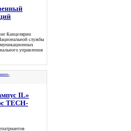
твенный
ций
ние Канцелярии
 Национальной службы
ммуникационных
нального управления
онно-
ампус IL»
рс TECH-
епатриантов