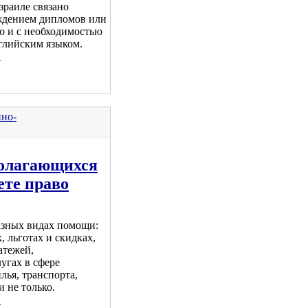
зраиле связано
рждением дипломов или
о и с необходимостью
глийским языком.
.
но-
полагающихся
ете право
азных видах помощи:
, льготах и скидках,
атежей,
угах в сфере
лья, транспорта,
 не только.
.