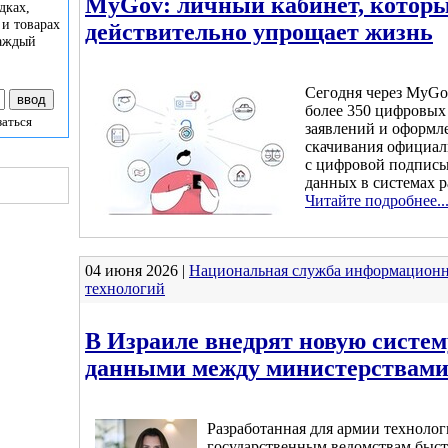
MyGov: личный кабинет, котор
дках,
 и товарах
действительно упрощает жизнь
каждый
Сегодня через MyG
более 350 цифровых 
заться
заявлений и оформле
скачивания официал
с цифровой подпись
данных в системах р
Читайте подробнее..
04 июня 2026 |
Национальная служба информацион
технологий
В Израиле внедрят новую систем
данными между министерствам
Разработанная для армии техноло
государственным ведомствам быст