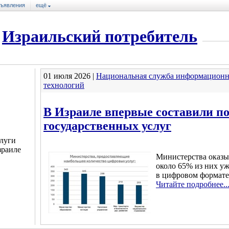
ъявления
ещё
Израильский потребитель
01 июля 2026 |
Национальная служба информацион
технологий
В Израиле впервые составили п
государственных услуг
луги
зраиле
Министерства оказы
около 65% из них у
в цифровом формате
Читайте подробнее..