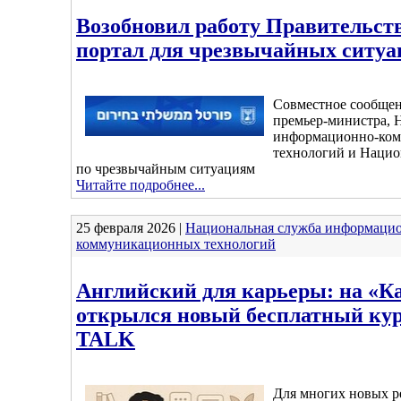
Возобновил работу Правительс
портал для чрезвычайных ситуа
Совместное сообще
премьер-министра,
информационно-ко
технологий и Нацио
по чрезвычайным ситуациям
Читайте подробнее...
25 февраля 2026 |
Национальная служба информаци
коммуникационных технологий
Английский для карьеры: на «К
открылся новый бесплатный ку
TALK
Для многих новых р