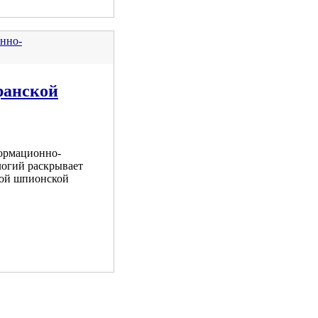
нно-
ранской
ормационно-
огий раскрывает
кой шпионской