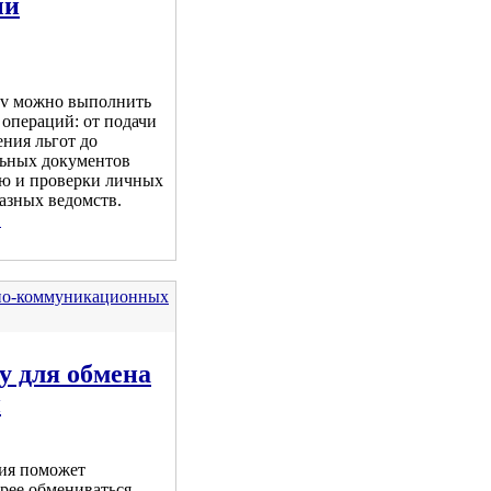
ый
ov можно выполнить
операций: от подачи
ния льгот до
ьных документов
ю и проверки личных
азных ведомств.
.
но-коммуникационных
у для обмена
и
гия поможет
рее обмениваться