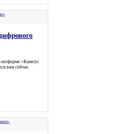
но-
цифрового
платформе «Кампус
тся вам сейчас
онно-