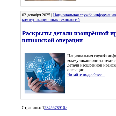
02 декабря 2025 |
Национальная служба информацио
коммуникационных технологий
Раскрыты детали изощрённой и
шпионской операции
Национальная служба инф
коммуникационных технол
детали изощрённой иранс
операции
Читайте подробнее...
Страницы:
1
2
3
4
5
6
7
8
9
10
>