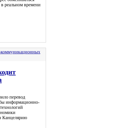
 в реальном времени
о-коммуникационных
ходит
а
рило перевод
бы информационно-
технологий
ономики
в Канцелярию