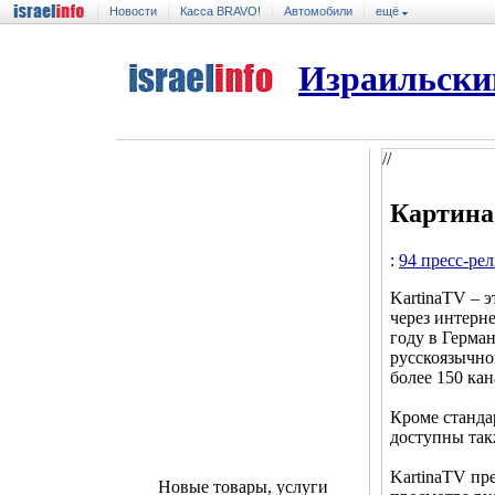
Новости
Касса BRAVO!
Автомобили
ещё
Израильски
//
Картина
:
94 пресс-ре
KartinaTV – 
через интерн
году в Герман
русскоязычно
более 150 кан
Кроме станда
доступны так
KartinaTV пр
Новые товары, услуги