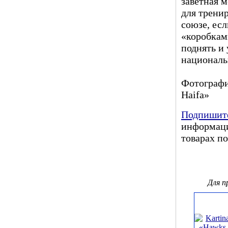
заветная 
для тренир
союзе, ес
«коробкам
поднять и 
националь
Фотографи
Haifa»
Подпишите
информаци
товарах по
Для 