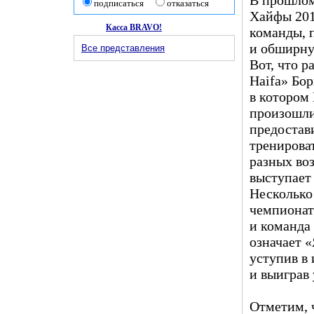
подписаться
отказаться
Хайфы 201
Касса BRAVO!
команды, 
и обширн
Все представления
Вот, что р
Haifa» Бо
в котором
произошли
предостав
тренироват
разных воз
выступает 
Несколько
чемпионата
и команда 
означает 
уступив в
и выиграв
Отметим, 