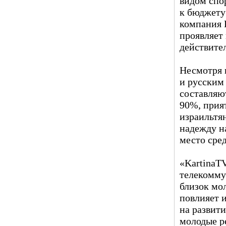
видом спо
к бюджету
компания K
проявляет
действите
Несмотря 
и русским
составляю
90%, прият
израильтян
надежду на
место сре
«KartinaT
телекомму
близок мо
повлияет 
на развит
молодые ре