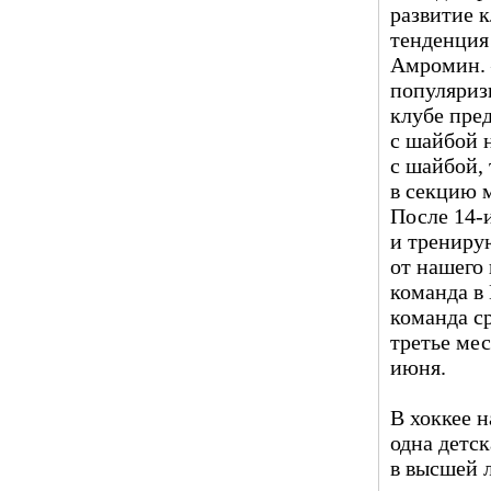
развитие к
тенденция
Амромин. 
популяризи
клубе пред
с шайбой н
с шайбой, 
в секцию м
После 14-и
и трениру
от нашего
команда в 
команда ср
третье ме
июня.
В хоккее н
одна детск
в высшей л