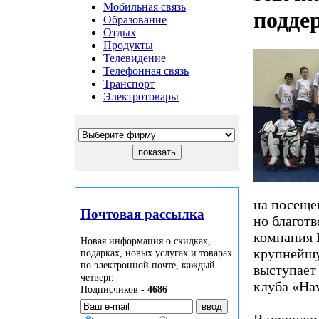
Мобильная связь
подде
Образование
Отдых
Продукты
Телевидение
Телефонная связь
Транспорт
Электротовары
на посеще
Почтовая рассылка
но благот
компания 
Новая информация о скидках,
крупнейшу
подарках, новых услугах и товарах
по электронной почте, каждый
выступает
четверг.
клуба «Haw
Подписчиков -
4686
В прошлом 