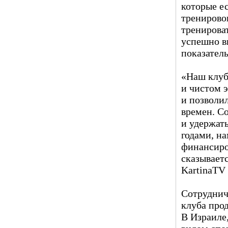
которые е
тренирово
тренироват
успешно в
показатель
«Наш клуб
и чистом 
и позволи
времен. С
и удержать
годами, на
финансиров
сказываетс
KartinaTV
Сотруднич
клуба прод
В Израиле