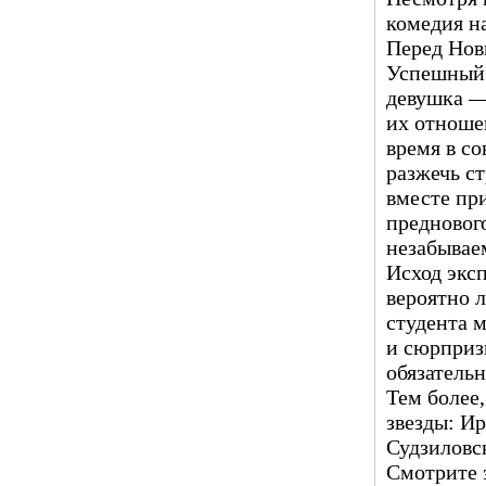
комедия на
Перед Нов
Успешный 
девушка —
их отноше
время в с
разжечь ст
вместе пр
предновог
незабывае
Исход эксп
вероятно л
студента м
и сюрпризы
обязательн
Тем более
звезды: Ир
Судзиловс
Смотрите э