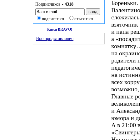
Бореньки. 
Подписчиков -
4318
Валентинов
сложилась 
подписаться
отказаться
взяточник 
Касса BRAVO!
и папа реш
а «посади
Все представления
комнатку…
на окраине
родители 
педагогич
на истинны
всех корр
возможно, 
Главные р
великолеп
и Алексан
юмора и д
А в 21:00
«Свингеры
Несмотря 