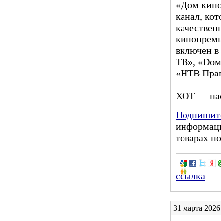
«Дом кино
канал, ко
качествен
кинопремь
включен в
ТВ», «Dом
«НТВ Прав
ХОТ — нас
Подпишите
информаци
товарах по
ссылка
31 марта 2026