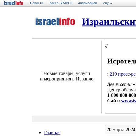
Новости
Касса BRAVO!
Автомобили
ещё
Израильски
//
Исротел
Новые товары, услуги
:
219 пресс-р
и мероприятия в Израиле
Девиз сети:
«
Центр обслуж
1-800-800-808
Сайт:
www.isr
20 марта 2024
Главная