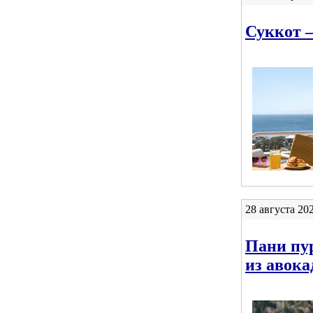
Суккот –
28 августа 20
Пани пур
из авока