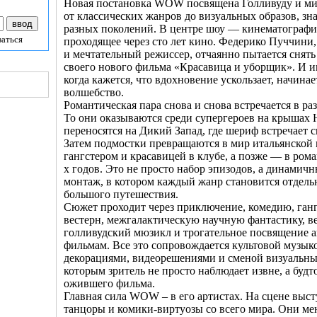
Новая постановка WOW посвящена Голливуду и м
от классических жанров до визуальных образов, зн
разных поколений. В центре шоу — кинематографи
заться
проходящее через сто лет кино. Федерико Пуччини,
и мечтательный режиссер, отчаянно пытается снять
своего нового фильма «Красавица и уборщик». И и
когда кажется, что вдохновение ускользает, начина
волшебство.
Романтическая пара снова и снова встречается в ра
То они оказываются среди супергероев на крышах 
переносятся на Дикий Запад, где шериф встречает
Затем подмостки превращаются в мир итальянской
гангстером и красавицей в клубе, а позже — в ром
х годов. Это не просто набор эпизодов, а динамич
монтаж, в котором каждый жанр становится отдель
большого путешествия.
Сюжет проходит через приключение, комедию, ганг
вестерн, межгалактическую научную фантастику, 
голливудский мюзикл и трогательное посвящение
фильмам. Все это сопровождается культовой музы
декорациями, видеорешениями и сменой визуальны
которым зритель не просто наблюдает извне, а будт
ожившего фильма.
Главная сила WOW – в его артистах. На сцене выс
танцоры и комики-виртуозы со всего мира. Они ме