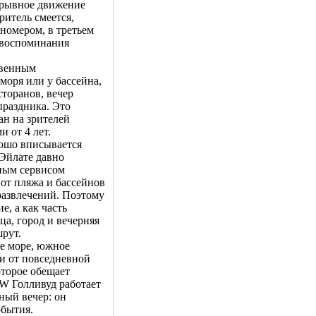
рерывное движение
ритель смеется,
 номером, в третьем
 воспоминания
твенным
моря или у бассейна,
сторанов, вечер
праздника. Это
н на зрителей
и от 4 лет.
орошо вписывается
 Эйлате давно
ным сервисом
 от пляжа и бассейнов
развлечений. Поэтому
, а как часть
ца, город и вечерняя
рут.
ое море, южное
и от повседневной
оторое обещает
W Голливуд работает
ный вечер: он
обытия.