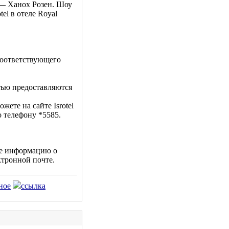
 — Ханох Розен. Шоу
tel в отеле Royal
соответствующего
тью предоставляются
жете на сайте Isrotel
 по телефону *5585.
е информацию о
ктронной почте.
ное
ссылка