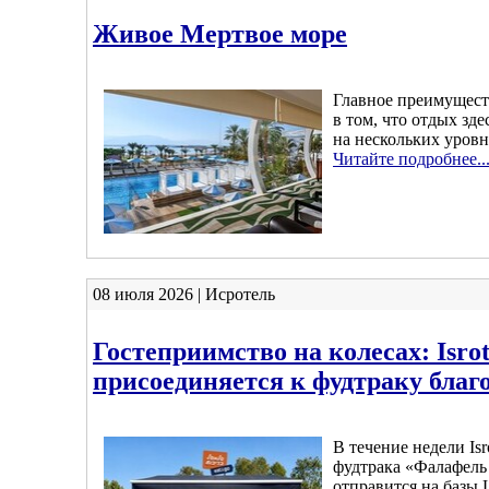
Живое Мертвое море
Главное преимущест
в том, что отдых зде
на нескольких уровн
Читайте подробнее..
08 июля 2026 | Исротель
Гостеприимство на колесах: Isrot
присоединяется к фудтраку благ
В течение недели Isr
фудтрака «Фалафель
отправится на базы