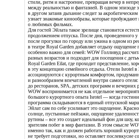
стили, ритм и настроение, превращая вечер в неп
между реальностью и фантазией. В одном эпизоде з
в другом затаив дыхание следит за акробатическим
узнает знакомые кинообразы, которые пробуждают
о любимых фильмах.
Для гостей Эйлата такое зрелище становится естес
продолжением отпуска. После дня, проведенного у 
после прогулки по городу или ужина в одном из ре
в театре Royal Garden добавляет отдыху ощущение 
особенно важно для семей: WOW Голливуд рассчита
разных возрастов и подходит для посещения с детьм
Royal Garden Eilat, где проходит представление, х
в эту концепцию семейного отдыха. Отели Isrotel в
ассоциируются с курортным комфортом, продуман
и разнообразием впечатлений внутри самого отеля:
до ресторанов, SPA, детских программ и вечерних 
WOW воспринимается не как отдельное мероприятие
большого курортного опыта Isrotel — когда гостини
программа складываются в единый отпускной марш
Эйлат сам по себе усиливает это ощущение. Красн
солнце, пустынные пейзажи, ощущение удаленност
рутины – все это создает идеальный фон для шоу, к
зрителям побег в мир фантазии. В этом смысле WO
именно так, как и должен работать хороший курорт
не требует подготовки, но оставляет послевкусие с