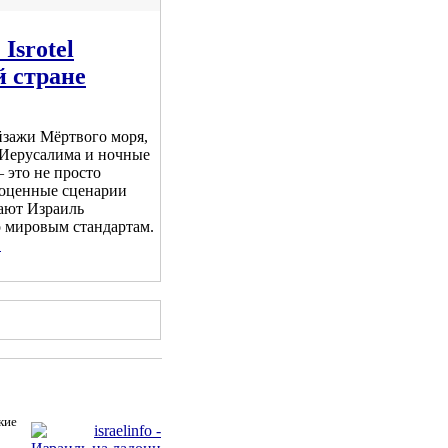
Isrotel
й стране
йзажи Мёртвого моря,
 Иерусалима и ночные
 это не просто
ноценные сценарии
лают Израиль
 мировым стандартам.
.
кие