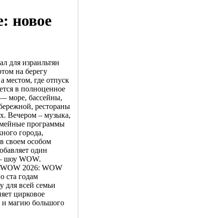
: новое
ал для израильтян
ртом на берегу
а местом, где отпуск
ется в полноценное
— море, бассейны,
бережной, рестораны
ях. Вечером – музыка,
семейные программы
ного города,
в своем особом
добавляет один
 — шоу WOW.
ляет WOW 2026: WOW
о ста годам
у для всей семьи
няет цирковое
ю и магию большого