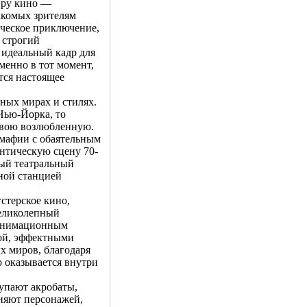
иру кино —
акомых зрителям
ческое приключение,
 строгий
 идеальный кадр для
менно в тот момент,
ется настоящее
зных мирах и стилях.
Нью-Йорка, то
 свою возлюбленную.
 мафии с обаятельным
антическую сцену 70-
ный театральный
ной станцией
стерское кино,
великолепный
 анимационным
кой, эффектными
х миров, благодаря
о оказывается внутри
тупают акробаты,
няют персонажей,