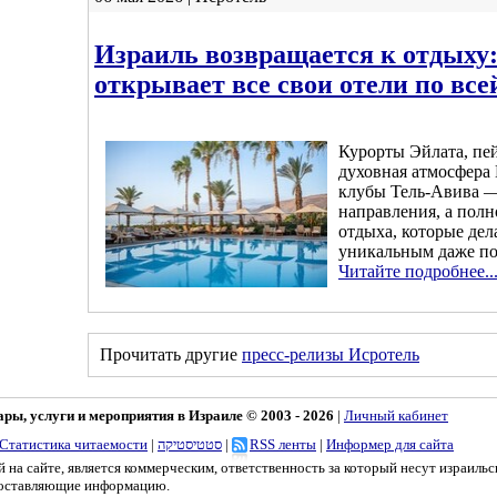
Израиль возвращается к отдыху: 
открывает все свои отели по все
Курорты Эйлата, пе
духовная атмосфера
клубы Тель-Авива —
направления, а пол
отдыха, которые де
уникальным даже по
Читайте подробнее..
Прочитать другие
пресс-релизы Исротель
ы, услуги и мероприятия в Израиле © 2003 - 2026
|
Личный кабинет
Статистика читаемости
|
סטטיסטיקה
|
RSS ленты
|
Информер для сайта
 на сайте, является коммерческим, ответственность за который несут израильс
доставляющие информацию.