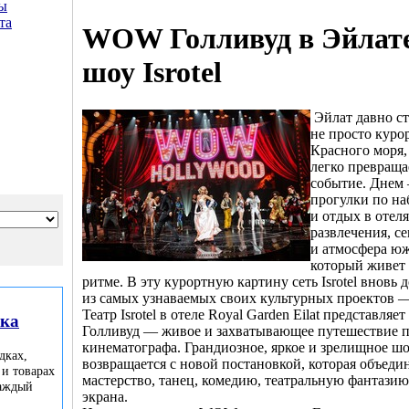
ы
та
WOW Голливуд в Эйлате
шоу Isrotel
Эйлат давно ст
не просто куро
Красного моря, 
легко превраща
событие. Днем 
прогулки по на
и отдых в отел
развлечения, 
и атмосфера юж
который живет 
ритме. В эту курортную картину сеть Isrotel вновь 
из самых узнаваемых своих культурных проектов
Театр Isrotel в отеле Royal Garden Eilat представ
лка
Голливуд — живое и захватывающее путешествие п
кинематографа. Грандиозное, яркое и зрелищное шо
дках,
возвращается с новой постановкой, которая объеди
 и товарах
мастерство, танец, комедию, театральную фантази
каждый
экрана.