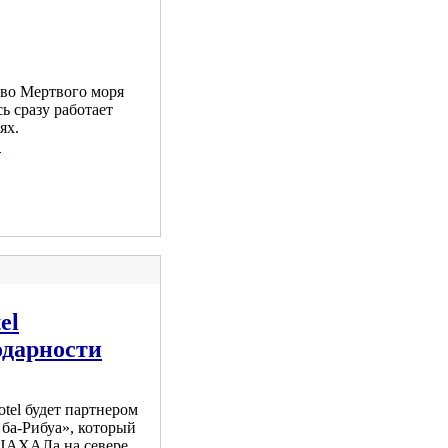
во Мертвого моря
сь сразу работает
ях.
.
el
одарности
otel будет партнером
 ба-Рибуа», который
 ЦАХАЛа на севере