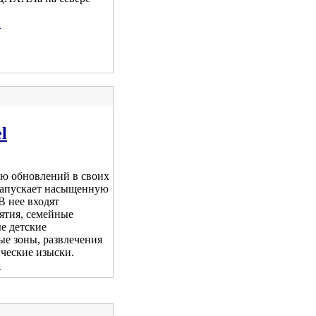
.
l
ию обновлений в своих
 запускает насыщенную
В нее входят
ятия, семейные
е детские
ые зоны, развлечения
ческие изыски.
.