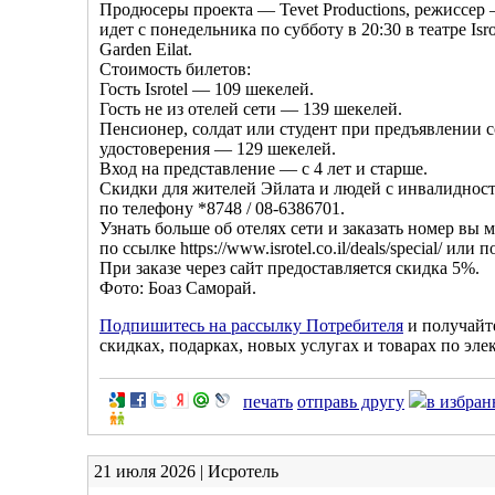
Продюсеры проекта — Tevet Productions, режиссер
идет с понедельника по субботу в 20:30 в театре Isro
Garden Eilat.
Стоимость билетов:
Гость Isrotel — 109 шекелей.
Гость не из отелей сети — 139 шекелей.
Пенсионер, солдат или студент при предъявлении 
удостоверения — 129 шекелей.
Вход на представление — с 4 лет и старше.
Скидки для жителей Эйлата и людей с инвалиднос
по телефону *8748 / 08-6386701.
Узнать больше об отелях сети и заказать номер вы мо
по ссылке https://www.isrotel.co.il/deals/special/ или
При заказе через сайт предоставляется скидка 5%.
Фото: Боаз Саморай.
Подпишитесь на рассылку Потребителя
и получайт
скидках, подарках, новых услугах и товарах по эле
печать
отправь другу
в избран
21 июля 2026 | Исротель