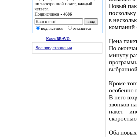
по электронной почте, каждый
Новый паке
четверг.
поскольку
Подписчиков -
4686
в несколь
компаний 
подписаться
отказаться
Касса BRAVO!
Цена пакет
По оконча
Все представления
минуту ра
программы,
выбранной
Кроме того
особенно 
В него вхо
звонков н
пакет – ин
скоростью 
Оба новых