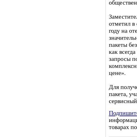
обществен
Заместите
отметил в 
году на о
значитель
пакеты бе
как всегда
запросы п
комплексн
цене».
Для получ
пакета, у
сервисный 
Подпишите
информаци
товарах по