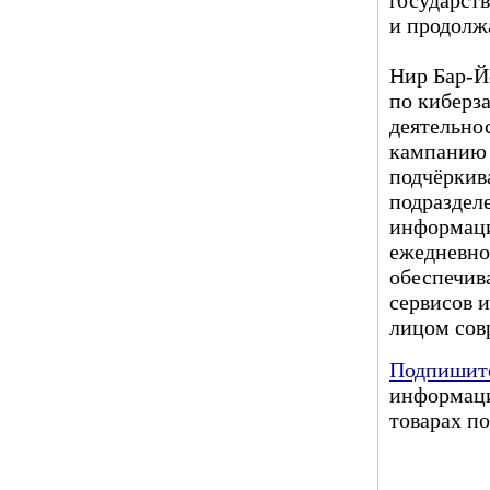
и продолж
Нир Бар-Й
по киберз
деятельно
кампанию 
подчёркив
подраздел
информаци
ежедневно
обеспечив
сервисов 
лицом сов
Подпишите
информаци
товарах по