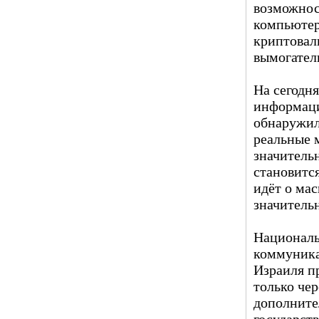
возможнос
компьютер
криптовал
вымогател
На сегодн
информац
обнаружил
реальные 
значитель
становитс
идёт о ма
значитель
Националь
коммуника
Израиля п
только чер
дополните
государст