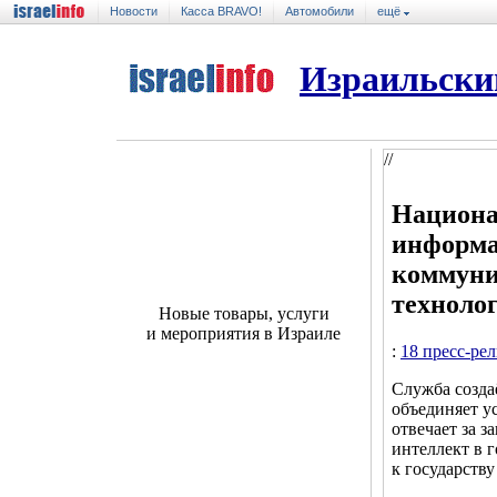
Новости
Касса BRAVO!
Автомобили
ещё
Израильски
//
Национа
информа
коммун
техноло
Новые товары, услуги
и мероприятия в Израиле
:
18 пресс-ре
Служба созда
объединяет у
отвечает за 
интеллект в 
к государств