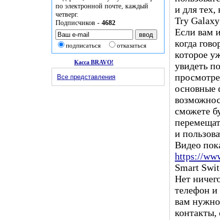
по электронной почте, каждый
и для тех,
четверг.
Try Galax
Подписчиков -
4682
Если вам и
когда гово
подписаться
отказаться
которое уж
Касса BRAVO!
увидеть п
просмотре
Все представления
основные 
возможнос
сможете б
перемещат
и пользова
Видео пок
https://w
Smart Swit
Нет ничег
телефон и 
вам нужно
контакты,