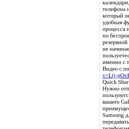
календари,
телефона 
который он
удобная ф
процесса и
по беспро
резервной 
не начинае
пользуетес
именно с т
Видео с п
v=Ltj-pO
Quick Sha
Нужно отп
пользуютс
вашего Ga
преимущес
Samsung д
передават
телефонам