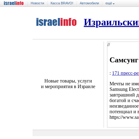
Новости
Касса BRAVO!
Автомобили
ещё
Израильски
//
Самсунг
:
171 пресс-р
Новые товары, услуги
Мечты не име
и мероприятия в Израиле
Samsung Elect
завтрашний де
богатой и сч
неизведанное
потенциал и 
https://www.sa