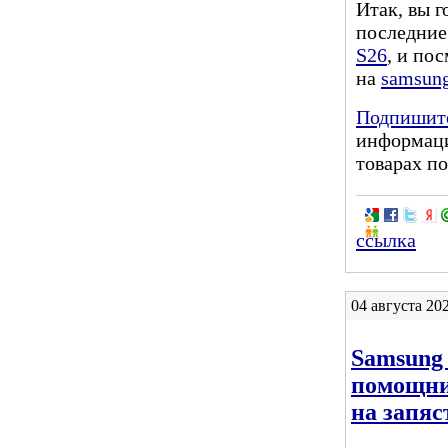
Итак, вы г
последние
S26
, и по
на
samsung
Подпишите
информаци
товарах по
ссылка
04 августа 20
Samsung 
помощник
на запяс