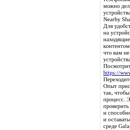
можно дел
устройств
Nearby Sha
Для удобс
на устройс
находящие
контентом
что вам не
устройств
Посмотрит
https://w
Переходит
Опыт прис
так, чтоб
процесс. Э
проверить
и способн
и остават
среде Gala