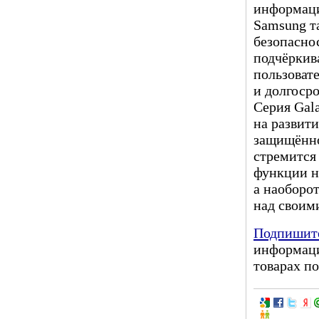
информац
Samsung т
безопасно
подчёркив
пользовате
и долгосро
Серия Gal
на развит
защищённо
стремится
функции н
а наоборо
над своим
Подпишите
информаци
товарах по