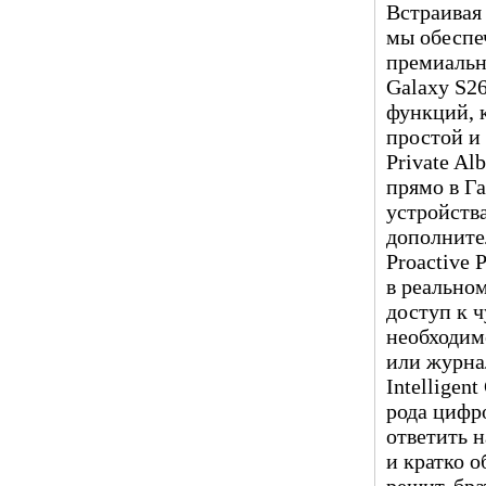
Встраивая
мы обеспе
премиальн
Galaxy S26
функций, 
простой и
Private A
прямо в Г
устройств
дополните
Proactive 
в реально
доступ к 
необходим
или журна
Intelligen
рода цифр
ответить н
и кратко о
решит, бра