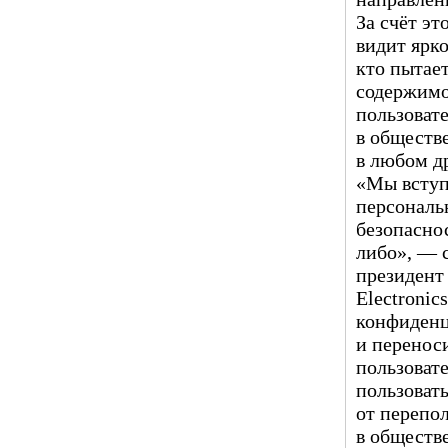
За счёт эт
видит ярко
кто пытает
содержимо
пользоват
в обществе
в любом д
«Мы вступа
персональ
безопасно
либо», — 
президент
Electroni
конфиденц
и переноси
пользовате
пользоват
от перепо
в обществ