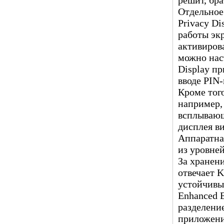
Отдельное
Privacy Di
работы эк
активиров
можно нас
Display п
вводе PIN-
Кроме тог
например,
всплывающ
дисплея в
Аппаратна
из уровней
За хранен
отвечает 
устойчивы
Enhanced E
разделени
приложени