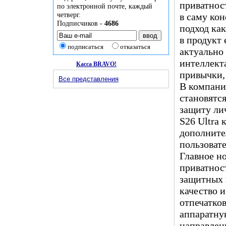
приватнос
по электронной почте, каждый
четверг.
в саму ко
Подписчиков -
4686
подход как
в продукт
подписаться
отказаться
актуально 
интеллект
Касса BRAVO!
привычки,
Все представления
В компани
становятся
защиту ли
S26 Ultra
дополнител
пользовате
Главное н
приватнос
защитных 
качество 
отпечатков
аппаратну
направлени