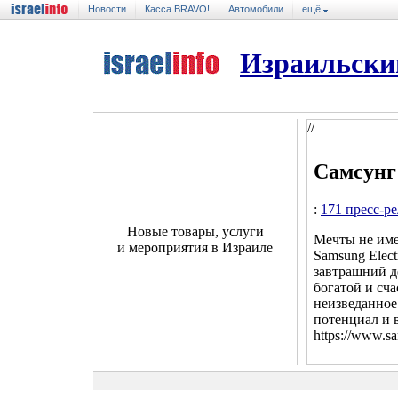
Новости
Касса BRAVO!
Автомобили
ещё
Израильски
//
Самсунг
:
171 пресс-р
Новые товары, услуги
Мечты не име
и мероприятия в Израиле
Samsung Elect
завтрашний де
богатой и сч
неизведанное
потенциал и 
https://www.sa