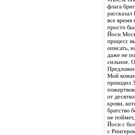
флага бри
рассказал 
все время 
просто бы
Йоси Моск
процесс в
описать, н
даже не по
сильное. 
Предложен
Мой коман
проходил 3
пожертвов
от десятк
крови, ко
братство 
не поймет,
Йоси с бо
с Рингером