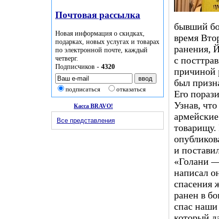
Почтовая рассылка
бывший бо
Новая информация о скидках,
время Вто
подарках, новых услугах и товарах
ранения, 
по электронной почте, каждый
четверг.
с посттра
Подписчиков -
4320
причиной 
был приз
подписаться
отказаться
Его пораз
Узнав, что
Касса BRAVO!
армейские
Все представления
товарищу.
опубликова
и поставил
«Голани — 
написал о
спасения 
ранен в б
спас наши 
который д