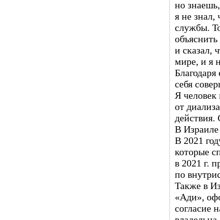
но знаешь,
я не знал,
службы. То
объяснить
и сказал, 
мире, и я 
Благодаря 
себя сове
Я человек 
от диализ
действия. 
В Израиле 
В 2021 год
которые с
в 2021 г. 
по внутри
Также в И
«Ади», оф
согласие н
владельца.