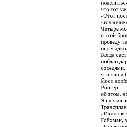
поделиться
что тот уж
«Этот пос
«голанчик
Четыре мо
в этой бри
проведу т
пересадки
Когда сест
поблагодар
соседями. 
что наши б
Йоси вооб
Рингер. —
об этом, 
Я сделал а
Трансплан
«Ихилов» 
Гойхман, 
«После оп