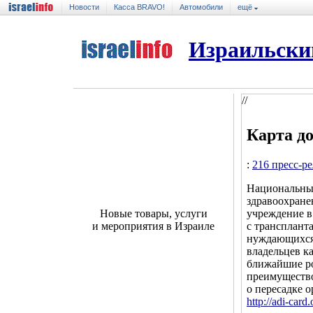
Новости
Касса BRAVO!
Автомобили
ещё
Израильски
//
Карта д
:
216 пресс-р
Национальны
здравоохране
учреждение в
Новые товары, услуги
с трансплант
и мероприятия в Израиле
нуждающихся 
владельцев к
ближайшие ро
преимущество
о пересадке о
http://adi-card.