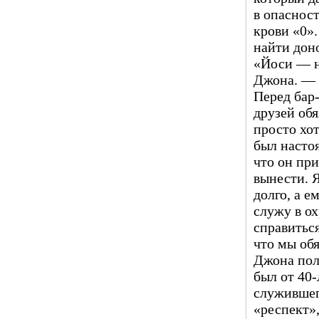
в опасност
крови «0»
найти дон
«Йоси — н
Джона. — 
Перед бар
друзей обя
просто хот
был насто
что он при
вынести. 
долго, а е
служу в ох
справитьс
что мы об
Джона пол
был от 40-
служившего
«респект»