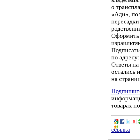
о транспл
«Ади», по
пересадки
родственн
Оформить 
израильтян
Подписатьс
по адресу:
Ответы на
остались 
на страни
Подпишите
информаци
товарах по
ссылка