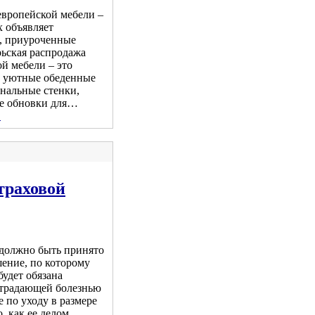
вропейской мебели –
x объявляет
, приуроченные
рьская распродажа
й мебели – это
, уютные обеденные
нальные стенки,
ие обновки для…
.
страховой
должно быть принято
шение, по которому
будет обязана
страдающей болезнью
 по уходу в размере
о, как ее делом