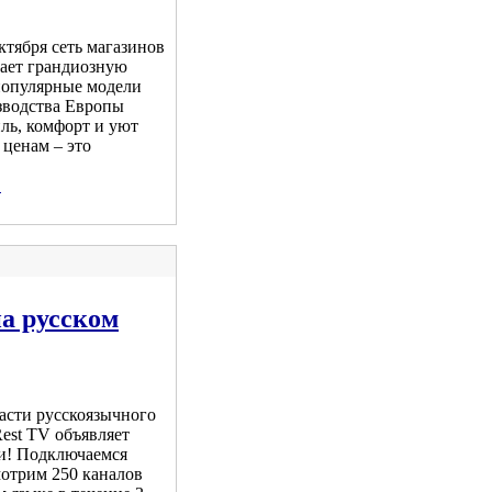
ктября сеть магазинов
вает грандиозную
популярные модели
зводства Европы
ль, комфорт и уют
ценам – это
.
на русском
асти русскоязычного
est TV объявляет
и! Подключаемся
смотрим 250 каналов