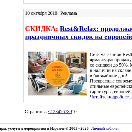
10 октября 2018 | Реклама
СКИДКА:
Rest&Relax: продолжа
праздничных скидок на европей
Сеть магазинов Res
ярмарку-распродажу
со скидкой до 50%. 
в наличии на складе
в ближайшие дни!
Прекрасные совреме
стильные европейск
гарнитуры, европей
Читайте подробнее..
Страницы:
<
1
2
3
4
5
6
7
8
9
10
ы, услуги и мероприятия в Израиле © 2003 - 2026
|
Личный кабинет