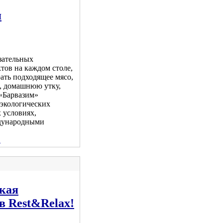
я
зательных
тов на каждом столе,
ать подходящее мясо,
ю, домашнюю утку,
 «Барвазим»
 экологических
 условиях,
ждународными
.
ская
в Rest&Relax!