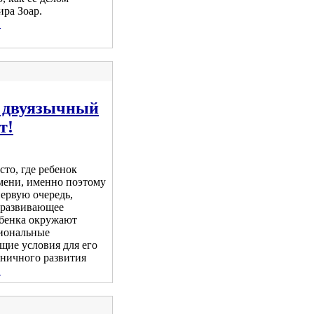
ира Зоар.
.
й двуязычный
т!
сто, где ребенок
мени, именно поэтому
первую очередь,
, развивающее
ебенка окружают
иональные
щие условия для его
ничного развития
.