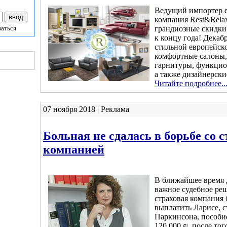
Ведущий импортер е
компания Rest&Rela
грандиозные скидки
заться
к концу года! Декаб
стильной европейско
комфортные салоны
гарнитуры, функцио
а также дизайнерск
Читайте подробнее..
07 ноября 2018 | Реклама
Больная не сдалась в борьбе со 
компанией
В ближайшее время 
важное судебное ре
страховая компания 
выплатить Ларисе, 
Паркинсона, пособие
120,000 ₪, после тог