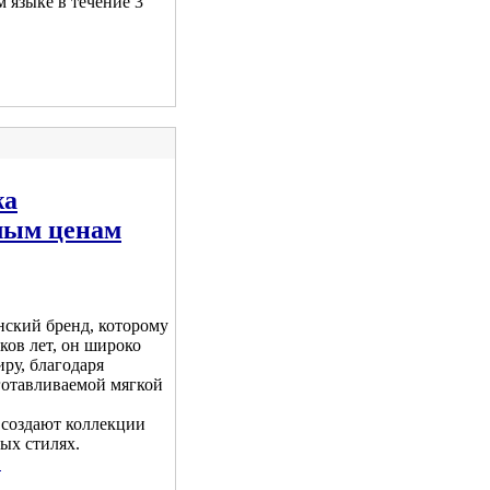
м языке в течение 3
жа
лым ценам
нский бренд, которому
тков лет, он широко
иру, благодаря
готавливаемой мягкой
создают коллекции
ых стилях.
.