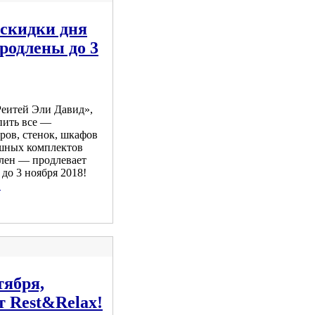
: скидки дня
родлены до 3
еитей Эли Давид»,
пить все —
ров, стенок, шкафов
ошных комплектов
ален — продлевает
до 3 ноября 2018!
.
тября,
т Rest&Relax!