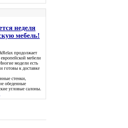
ется неделя
скую мебель!
t&Relax продолжает
 европейской мебели
Многие модели есть
 и готовы к доставке
нные стенки,
ие обеденные
ские угловые салоны.
.