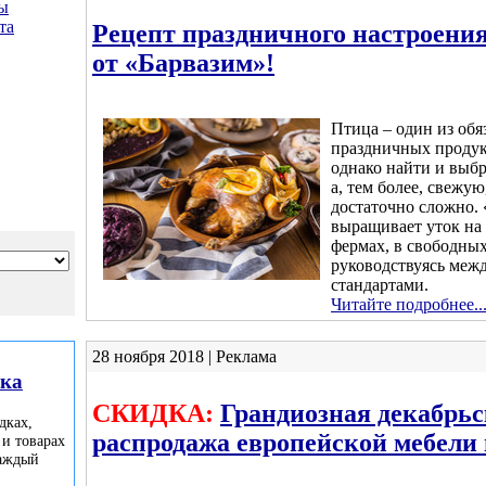
ы
та
Рецепт праздничного настроени
от «Барвазим»!
Птица – один из обя
праздничных продук
однако найти и выбр
а, тем более, свежу
достаточно сложно.
выращивает уток на
фермах, в свободных
руководствуясь ме
стандартами.
Читайте подробнее..
28 ноября 2018 | Реклама
лка
СКИДКА:
Грандиозная декабрь
дках,
распродажа европейской мебели 
 и товарах
каждый