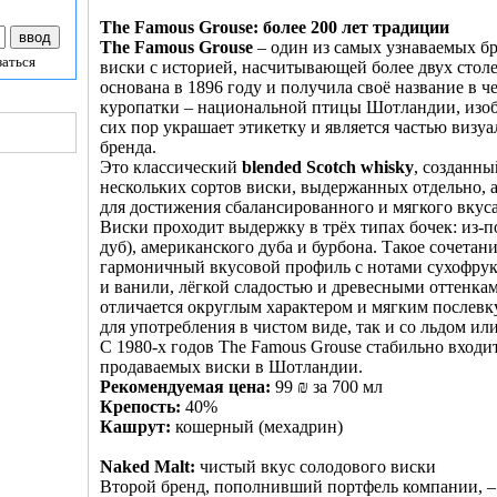
The Famous Grouse: более 200 лет традиции
The Famous Grouse
– один из самых узнаваемых б
заться
виски с историей, насчитывающей более двух стол
основана в 1896 году и получила своё название в ч
куропатки – национальной птицы Шотландии, изоб
сих пор украшает этикетку и является частью визу
бренда.
Это классический
blended Scotch whisky
, созданны
нескольких сортов виски, выдержанных отдельно, 
для достижения сбалансированного и мягкого вкуса
Виски проходит выдержку в трёх типах бочек: из-п
дуб), американского дуба и бурбона. Такое сочетан
гармоничный вкусовой профиль с нотами сухофрук
и ванили, лёгкой сладостью и древесными оттенка
отличается округлым характером и мягким послевк
для употребления в чистом виде, так и со льдом или
С 1980-х годов The Famous Grouse стабильно входи
продаваемых виски в Шотландии.
Рекомендуемая цена:
99 ₪ за 700 мл
Крепость:
40%
Кашрут:
кошерный (мехадрин)
Naked Malt:
чистый вкус солодового виски
Второй бренд, пополнивший портфель компании, 