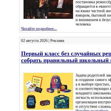
постановка режиссёр
обращается к еванг
на языке частной ж
юмором, бытовой и
и вниманием к безу
человека
Читайте подробнее...
02 августа 2026 | Реклама
Первый класс без случайных ре
собрать правильный школьный 
Задача родителей за
в создании самого э
а в выборе простых
и соответствующих 
младшего школьник
легкость использова
организация внутре
и отсутствие сложн
Читайте подробнее..