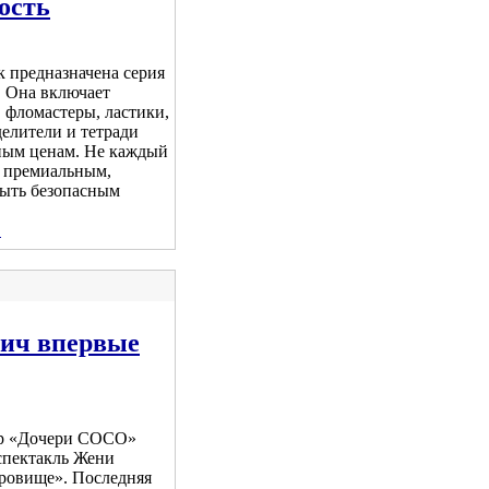
ость
к предназначена серия
. Она включает
 фломастеры, ластики,
елители и тетради
ным ценам. Не каждый
ь премиальным,
ыть безопасным
.
ич впервые
атр «Дочери СОСО»
спектакль Жени
ровище». Последняя