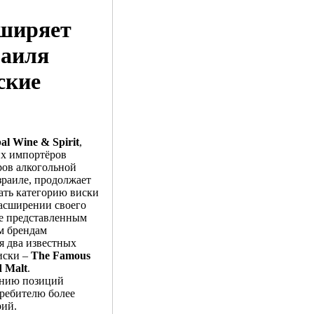
сширяет
раиля
ские
al Wine & Spirit
,
их импортёров
ров алкогольной
раиле, продолжает
ать категорию виски
расширении своего
же представленным
м брендам
я два известных
иски –
The Famous
d Malt
.
ению позиций
требителю более
рий.