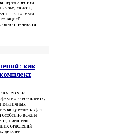
а перед арестом
ельскому сюжету
изни — с точным
нтонацией
словной ценности
шений: как
комплект
ключается не
ффектного комплекта,
, практичных
возрасту вещей. Для
а особенно важны
ния, понятная
нних отделений
ых деталей
.