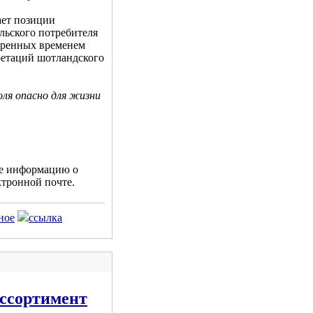
ает позиции
льского потребителя
веренных временем
ретаций шотландского
оля опасно для жизни
е информацию о
ктронной почте.
ное
ссылка
ассортимент