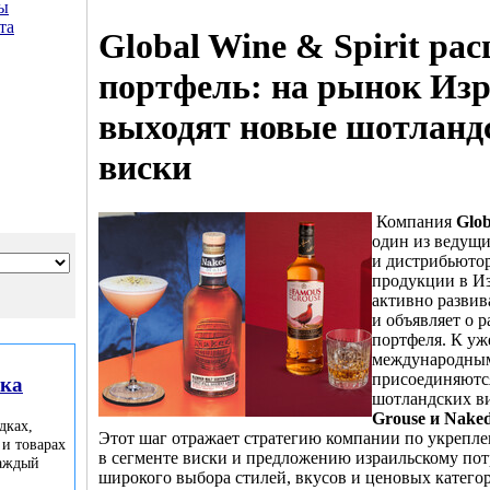
ы
та
Global Wine & Spirit ра
портфель: на рынок Из
выходят новые шотланд
виски
Компания
Glob
один из ведущ
и дистрибьюто
продукции в Из
активно развив
и объявляет о 
портфеля. К у
международны
присоединяютс
лка
шотландских в
Grouse и Nake
дках,
Этот шаг отражает стратегию компании по укрепл
 и товарах
в сегменте виски и предложению израильскому по
каждый
широкого выбора стилей, вкусов и ценовых катего