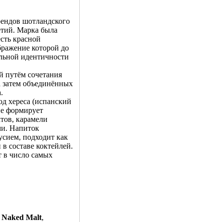
рендов шотландского
етий. Марка была
есть красной
ражение которой до
альной идентичности
й путём сочетания
а затем объединённых
.
од хереса (испанский
ие формирует
тов, карамели
ми. Напиток
усием, подходит как
 в составе коктейлей.
т в число самых
–
Naked Malt
,