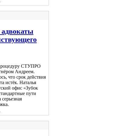
 адвокаты
йствующего
 процедуру СТУПРО
ртнёром Андреем.
сь, что срок действия
та истёк. Наталья
тский офис «Зубок
стандартные пути
 серьезная
жка.
.