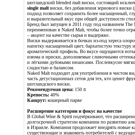
шотландский blended malt виски, состоящий исклю
single malt
виски, без добавления зернового виски (g
подход позволяет сохранить более насыщенный, гл
и выразительный вкус при общей доступности стил
Бренд был запущен в 2011 году под названием The 
переименован в Naked Malt, чтобы более точно отр
– акцент на качестве сырья и выдержке.
Виски выдерживается в бочках из-под хереса олоро
напитку насыщенный цвет, бархатистую текстуру 
ароматический профиль. Во вкусе ощущаются ноты
изюма и ириски, дополняемые сливочными оттенк
и лёгкими дубовыми нюансами. Послевкусие мягко
сладостью и балансом.
Naked Malt подходит для употребления в чистом вид
часть дегустационных сетов для тех, кто ценит фр
шотландского виски.
Рекомендуемая цена:
150 ₪
Крепость:
40%
Кашрут:
кошерный парве
Расширение категории и фокус на качестве
В Global Wine & Spirit подчёркивают, что расширен
долгосрочной стратегии компании по развитию ал
в Израиле. Компания продолжает внедрять новые к
существующие и знакомить потребителей с ведущ