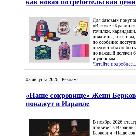
как новая потребительская ценн
Для базовых покупо
«В стоке «Кравиц«»
точилки, карандаши,
ножницы, текстовыд
по особенно доступ
предмет обязан быт
но каждый должен б
и удобным
Читайте подробнее..
03 августа 2026 | Реклама
«Наше сокровище» Жени Берков
покажут в Израиле
В ноябре 2026 г.те
привезёт в Израиль 
Беркович «Наше сок