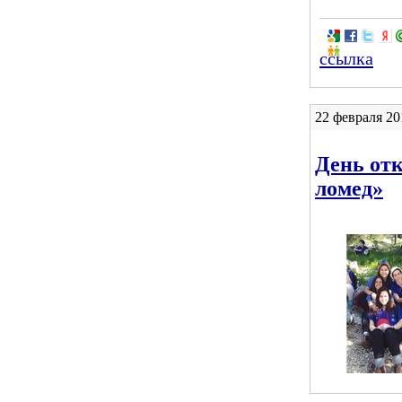
ссылка
22 февраля 20
День отк
ломед»