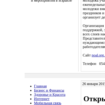
молодежь уча
и мероприятия в Израиле
еженедельных
молодежи вме
праздников и 
организует д
Организация 
поддержкой, 
всех слоев н
Представител
нуждающимся
работодателя
Сайт
noal.org.
Телефон 054
26 января 201
Главная
Бизнес и Финансы
Здоровье и Красота
Откры
Интернет
Мобильная связь