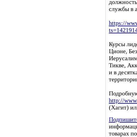
должность
службы в 
https://ww
ts=14219
Курсы лид
Ционе, Беэ
Иерусалим
Тикве, Ак
и в десятк
территори
Подробную
http://www
(Хагит) ил
Подпишите
информаци
товарах по