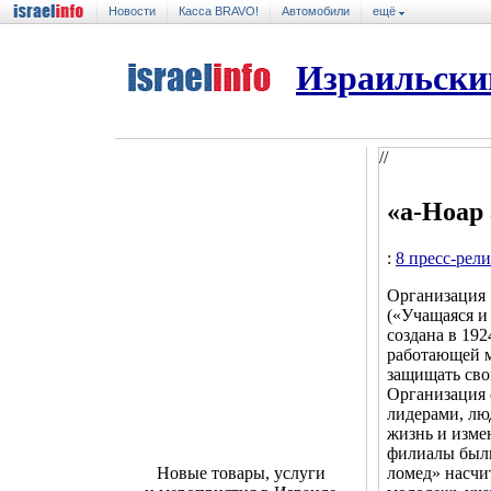
Новости
Касса BRAVO!
Автомобили
ещё
Израильски
//
«а-Ноар 
:
8 пресс-рел
Организация 
(«Учащаяся и
создана в 19
работающей 
защищать сво
Организация 
лидерами, лю
жизнь и измен
филиалы были 
ломед» насчи
Новые товары, услуги