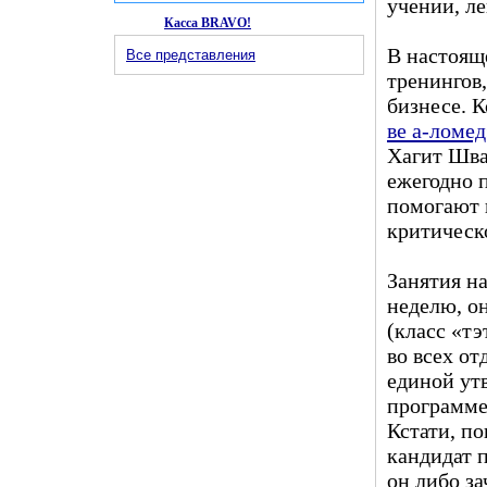
учении, ле
Касса BRAVO!
В настоящ
Все представления
тренингов,
бизнесе. 
ве а-ломед
Хагит Шва
ежегодно п
помогают 
критическо
Занятия на
неделю, о
(класс «т
во всех от
единой ут
программе
Кстати, п
кандидат п
он либо за