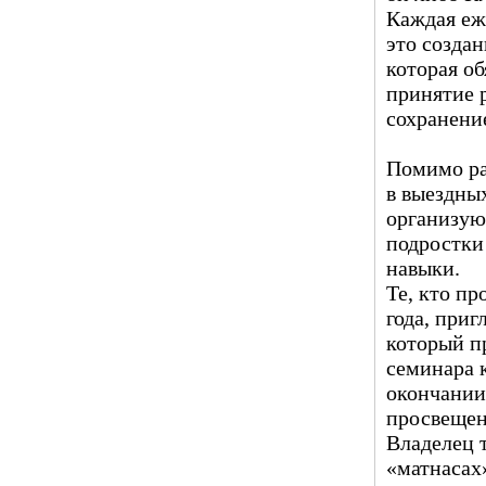
Каждая еж
это созда
которая об
принятие 
сохранение
Помимо ра
в выездны
организую
подростки
навыки.
Те, кто пр
года, при
который пр
семинара 
окончании
просвещен
Владелец т
«матнасах