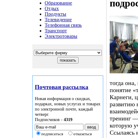
подро
Образование
Отдых
Продукты
Телевидение
Телефонная связь
Транспорт
Электротовары
тогда она,
Почтовая рассылка
понятие «т
Карнеги, ц
Новая информация о скидках,
развитию 
подарках, новых услугах и товарах
по электронной почте, каждый
взаимодей
четверг.
тренинг —
Подписчиков -
4319
которую у
Ссылаясь н
подписаться
отказаться