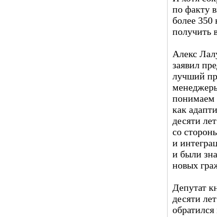
по факту в
более 350
получить в
Алекс Лал
заявил пр
лучший пр
менеджеры
понимаем 
как адапт
десяти ле
со сторон
и интегра
и были зн
новых гра
Депутат кн
десяти ле
обратился