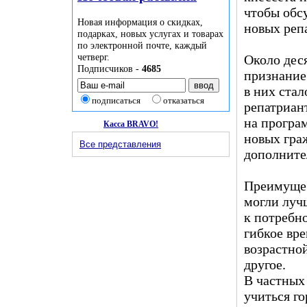
чтобы обс
Новая информация о скидках,
новых реп
подарках, новых услугах и товарах
по электронной почте, каждый
четверг.
Около дес
Подписчиков -
4685
признание
в них ста
подписаться
отказаться
репатриан
на програ
Касса BRAVO!
новых гра
Все представления
дополните
Преимущес
могли луч
к потребн
гибкое вр
возрастно
другое.
В частных
учиться го