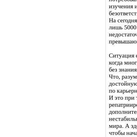
изучения 
безответст
На сегодн
лишь 5000 
недостато
превышающ
Ситуация с
когда мно
без знания
Что, разу
достойную
по карьер
И это при
репатрииро
дополните
нестабиль
мира. А зд
чтобы нача