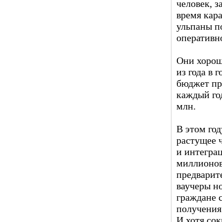
человек, з
время кар
ульпаны п
оперативн
Они хорош
из года в г
бюджет пр
каждый го
млн.
В этом го
растущее 
и интегра
миллионов
предварит
ваучеры н
граждане 
получения
И хотя со