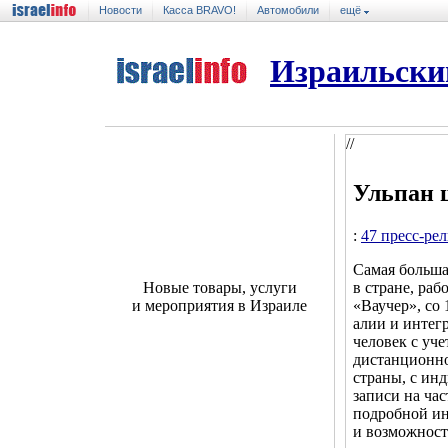
Новости
Касса BRAVO!
Автомобили
ещё
Израильски
//
Ульпан 
:
47 пресс-ре
Самая больша
в стране, ра
Новые товары, услуги
«Ваучер», со
и мероприятия в Израиле
алии и интег
человек с уч
дистанционно
страны, с ин
записи на ча
подробной и
и возможност