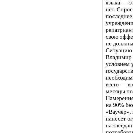
языка — эт
нет. Спрос
последнее 
учреждения
репатриант
свою эффе
не должны
Ситуацию 
Владимир 
условием 
государст
необходим
всего — во
месяцы по
Намерение
на 90% бю
«Ваучер»,
нанесёт о
на заседан
потребова