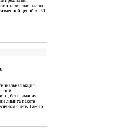
e предлагает
аний тарифные планы
неизменной ценой от 39
.
ь
уникальная акция:
чений.
ости, без взимания
ии лимита пакета
есячном счете. Такого