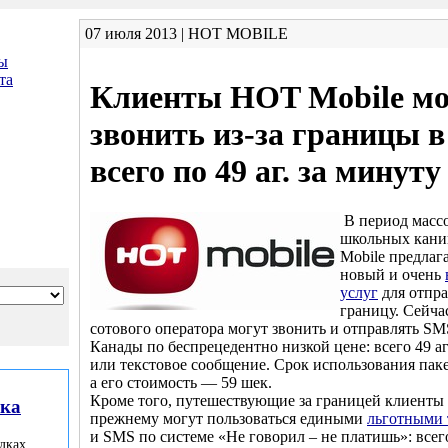
07 июля 2013 | HOT MOBILE
ы
та
Клиенты HOT Mobile мо
звонить из-за границы 
всего по 49 аг. за минуту
В период масс
школьных кани
Mobile предлаг
новый и очень
услуг
для отпр
границу. Сейча
сотового оператора могут звонить и отправлять S
Канады по беспрецедентно низкой цене: всего 49 аг
или текстовое сообщение. Срок использования паке
а его стоимость — 59 шек.
Кроме того, путешествующие за границей клиенты
лка
прежнему могут пользоваться едиными
льготными
и SMS по системе «Не говорил – не платишь»: всего
дках,