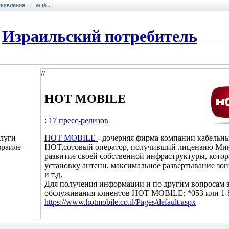
ъявления
ещё
Израильский потребитель
//
HOT MOBILE
:
17 пресс-релизов
HOT M
OBILE
- дочерняя фирма компании кабель
луги
HOT,сотовый оператор, получивший лицензию Мини
зраиле
развитие своей собственной инфраструктуры, котор
установку антенн, максимальное развертывание зо
и т.д.
Для получения информации и по другим вопросам з
обслуживания клиентов HOT MOBILE: *053 или 1-
https://www.hotmobile.co.il/Pages/default.aspx