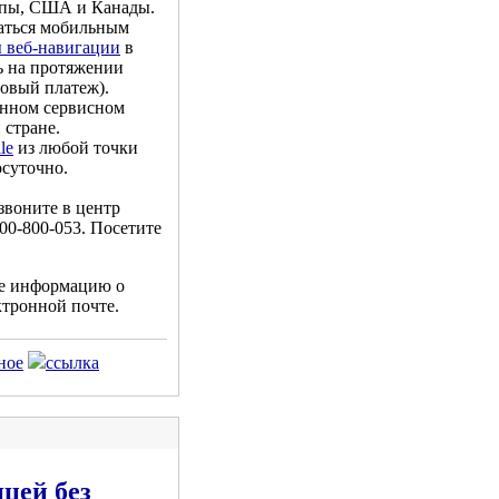
ропы, США и Канады.
ваться мобильным
 веб-навигации
в
 на протяжении
зовый платеж).
онном сервисном
 стране.
le
из любой точки
осуточно.
звоните в центр
00-800-053. Посетите
е информацию о
ктронной почте.
ное
ссылка
ицей без