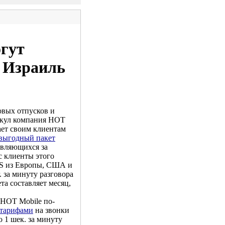
гут
в Израиль
овых отпусков и
кул компания HOT
ает своим клиентам
выгодный пакет
авляющихся за
с клиенты этого
MS из Европы, США и
. за минуту разговора
та составляет месяц,
 HOT Mobile по-
 тарифами
на звонки
 1 шек. за минуту