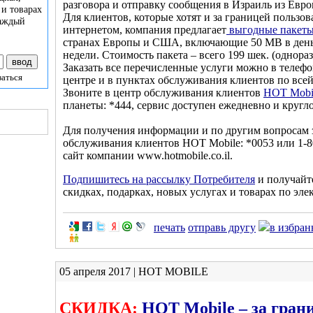
разговора и отправку сообщения в Израиль из Ев
 и товарах
Для клиентов, которые хотят и за границей пользо
каждый
интернетом, компания предлагает
выгодные пакеты
странах Европы и США, включающие 50 МВ в день
недели. Стоимость пакета – всего 199 шек. (однора
Заказать все перечисленные услуги можно в телеф
заться
центре и в пунктах обслуживания клиентов по всей
Звоните в центр обслуживания клиентов
HOT Mobi
планеты: *444, сервис доступен ежедневно и кругл
Для получения информации и по другим вопросам 
обслуживания клиентов HOT Mobile: *0053 или 1-8
сайт компании www.hotmobile.co.il.
Подпишитесь на рассылку Потребителя
и получайт
скидках, подарках, новых услугах и товарах по эле
печать
отправь другу
в избран
05 апреля 2017 | HOT MOBILE
СКИДКА:
HOT Mobile – за гран