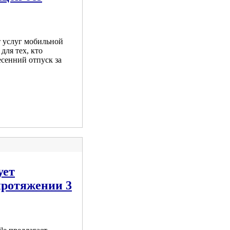
 услуг мобильной
 для тех, кто
есенний отпуск за
ует
протяжении 3