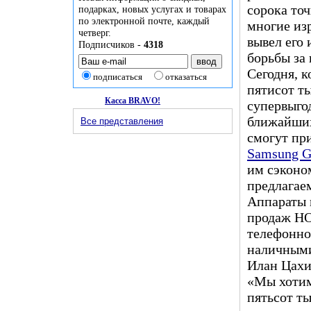
сорока то
подарках, новых услугах и товарах
по электронной почте, каждый
многие из
четверг.
вывел его 
Подписчиков -
4318
борьбы за 
Сегодня, 
подписаться
отказаться
пятисот т
Касса BRAVO!
супервыго
ближайших
Все представления
смогут пр
Samsung G
им сэконо
предлагае
Аппараты 
продаж HOT
телефонно
наличными
Илан Цахи
«Мы хотим
пятьсот ты