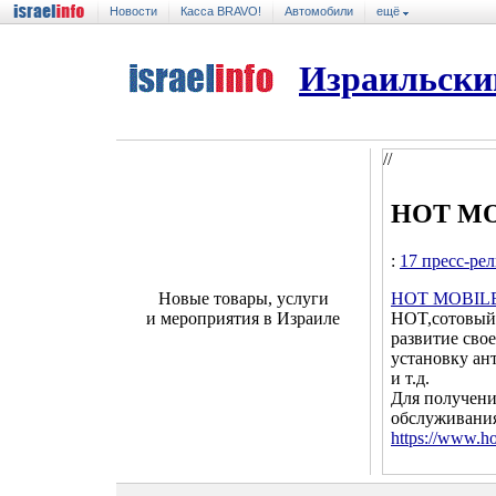
Новости
Касса BRAVO!
Автомобили
ещё
Израильски
//
HOT M
:
17 пресс-ре
HOT M
OBIL
Новые товары, услуги
HOT,сотовый 
и мероприятия в Израиле
развитие сво
установку ан
и т.д.
Для получени
обслуживания
https://www.ho