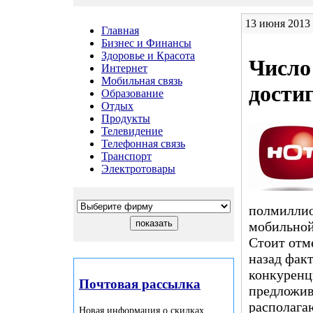
13 июня 201
Главная
Бизнес и Финансы
Здоровье и Красота
Число
Интернет
Мобильная связь
достиг
Образование
Отдых
Продукты
Телевидение
Телефонная связь
Транспорт
Электротовары
полмиллион
мобильной
Стоит отм
назад фак
конкуренц
Почтовая рассылка
предложив
располага
Новая информация о скидках,