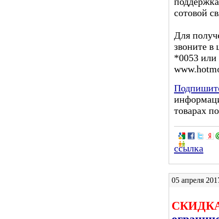
поддержка
сотовой св
Для получ
звоните в
*0053 или 
www.hotmob
Подпишите
информаци
товарах по
ссылка
05 апреля 20
СКИДКА
огранич