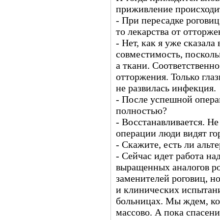
приживление происходит
- При пересадке рогови
то лекарства от отторже
- Нет, как я уже сказала
совместимость, поскольк
а ткани. Соответственн
отторжения. Только гла
не развилась инфекция.
- После успешной опера
полностью?
- Восстанавливается. Не
операции люди видят го
- Скажите, есть ли альт
- Сейчас идет работа на
выращенных аналогов ро
заменителей роговиц, но
и клинических испытани
больницах. Мы ждем, ко
массово. А пока спасени