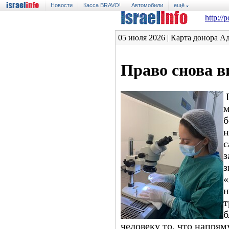
Новости
Касса BRAVO!
Автомобили
ещё
http://
05 июля 2026 | Карта донора А
Право снова в
П
м
б
н
с
з
з
«
н
т
б
человеку то, что напрям