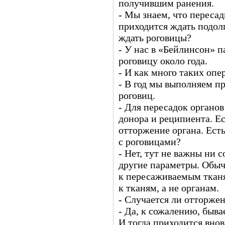
получившим ранения.
- Мы знаем, что переса
приходится ждать подолг
ждать роговицы?
- У нас в «Бейлинсон» 
роговицу около года.
- И как много таких опе
- В год мы выполняем п
роговиц.
- Для пересадок органо
донора и реципиента. Ес
отторжение органа. Ест
с роговицами?
- Нет, тут не важны ни 
другие параметры. Обы
к пересаживаемым тканя
к тканям, а не органам.
- Случается ли отторже
- Да, к сожалению, быва
И тогда приходится внов