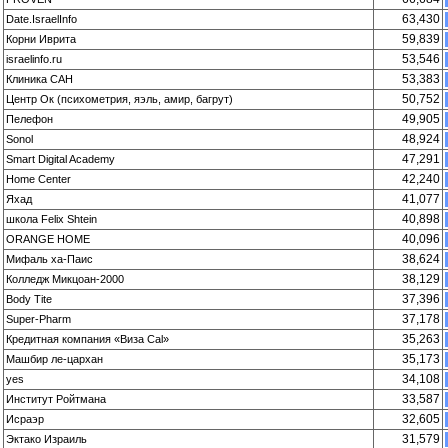
63,430
Date.IsraelInfo
59,839
Корни Иврита
53,546
israelinfo.ru
53,383
Клиника САН
50,752
Центр Ок (психометрия, яэль, амир, багрут)
49,905
Пелефон
48,924
Sonol
47,291
Smart Digital Academy
42,240
Home Center
41,077
Яхад
40,898
школа Felix Shtein
40,096
ORANGE HOME
38,624
Мифаль ха-Паис
38,129
Колледж Микцоан-2000
37,396
Body Tite
37,178
Super-Pharm
35,263
Кредитная компания «Виза Cal»
35,173
Машбир ле-цархан
34,108
yes
33,587
Институт Ройтмана
32,605
Исраэр
31,579
Эктако Израиль