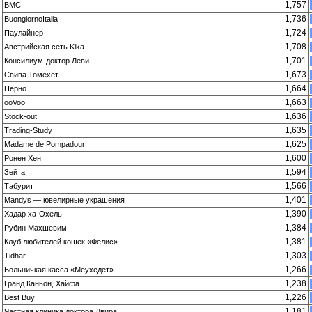
1,757
BMC
1,736
BuongiornoItalia
1,724
Паулайнер
1,708
Австрийская сеть Kika
1,701
Консилиум-доктор Леви
1,673
Свива Томехет
1,664
Перно
1,663
ooVoo
1,636
Stock-out
1,635
Trading-Study
1,625
Madame de Pompadour
1,600
Ронен Хен
1,594
Зейта
1,566
Табурит
1,401
Mandys — ювелирные украшения
1,390
Хадар ха-Охель
1,384
Рубин Махшевим
1,381
Клуб любителей кошек «Фелис»
1,303
Tidhar
1,266
Больничкая касса «Меухедет»
1,238
Гранд Каньон, Хайфа
1,226
Best Buy
1,181
Частная клиника доктора Двира