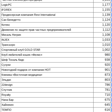
1,177
LogicPC
1,155
iFOREX
1,139
Продюсерская компания Rest International
1,124
Сан Бенедетто
1,120
Котекс
1,112
Движение по защите прав частных предпринимателей
1,108
Михаль Негрин
1,033
INJEX
1,010
Трансаэро
1,002
Спортивный клуб GOLD STAR
980
Клуб любителей кошек «Фелис»
938
Шеф Тохаль Кидс
920
Сузуки
901
Новогодний подарок от компании HOT
873
Клиника «Восточная медицина»
803
Эльдан
786
22design
781
Спутник
710
Royalty
675
Нана Бар
645
Хайнекен
616
ТЕМПО