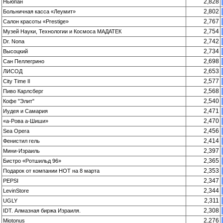
2,828
Ньюпан
2,802
Больничная касса «Леумит»
2,767
Салон красоты «Prestige»
2,754
Музей Науки, Технологии и Космоса МАДАТЕК
2,742
Dr. Nona
2,734
Высоцкий
2,698
Сан Пеллегрино
2,653
ЛИСОД
2,577
City Time Il
2,568
Пиво Карлсберг
2,540
Кофе "Элит"
2,471
Иудея и Самария
2,470
«а-Рова а-Шиши»
2,456
Sea Opera
2,414
Фенистил гель
2,397
Мини-Израиль
2,365
Бистро «Ротшильд 96»
2,353
Подарок от компании HOT на 8 марта
2,347
PEPSI
2,344
LevinStore
2,311
UGLY
2,308
IDT. Алмазная биржа Израиля.
2,276
Miotonus