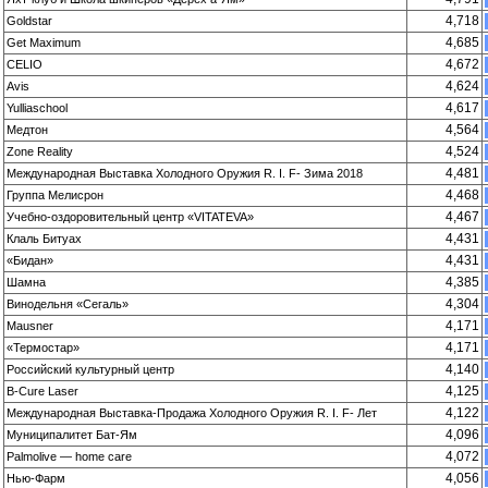
4,718
Goldstar
4,685
Get Maximum
4,672
CELIO
4,624
Avis
4,617
Yulliaschool
4,564
Медтон
4,524
Zone Reality
4,481
Международная Выставка Холодного Оружия R. I. F- Зима 2018
4,468
Группа Мелисрон
4,467
Учебно-оздорови­тельный центр «VITATEVA»
4,431
Клаль Битуах
4,431
«Бидан»
4,385
Шамна
4,304
Винодельня «Сегаль»
4,171
Mausner
4,171
«Термостар»
4,140
Российский культурный центр
4,125
B-Cure Laser
4,122
Международная Выставка-Продажа Холодного Оружия R. I. F- Лет
4,096
Муниципалитет Бат-Ям
4,072
Palmolive — home care
4,056
Нью-Фарм