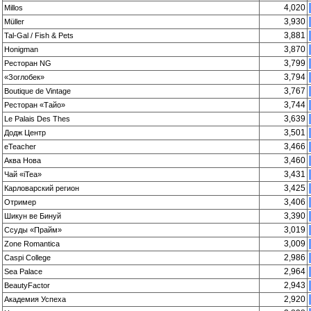
4,020
Millos
3,930
Müller
3,881
Tal-Gal / Fish & Pets
3,870
Honigman
3,799
Ресторан NG
3,794
«Зоглобек»
3,767
Boutique de Vintage
3,744
Ресторан «Тайо»
3,639
Le Palais Des Thes
3,501
Додж Центр
3,466
eTeacher
3,460
Аква Нова
3,431
Чай «iTea»
3,425
Карловарский регион
3,406
Отример
3,390
Шикун ве Бинуй
3,019
Ссуды «Прайм»
3,009
Zone Romantica
2,986
Caspi College
2,964
Sea Palace
2,943
BeautyFactor
2,920
Академия Успеха