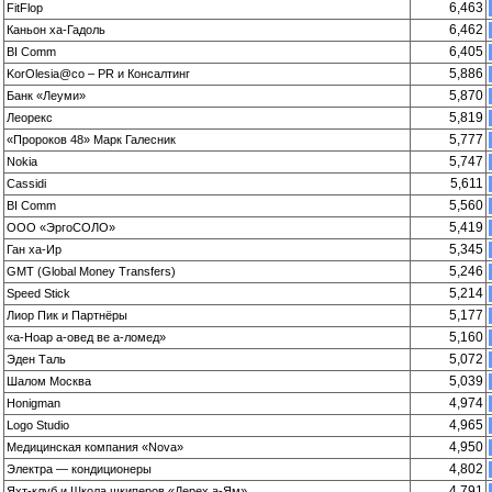
6,463
FitFlop
6,462
Каньон ха-Гадоль
6,405
BI Comm
5,886
KorOlesia@co – PR и Консалтинг
5,870
Банк «Леуми»
5,819
Леорекс
5,777
«Пророков 48» Марк Галесник
5,747
Nokia
5,611
Cassidi
5,560
BI Comm
5,419
ООО «ЭргоСОЛО»
5,345
Ган ха-Ир
5,246
GMT (Global Money Transfers)
5,214
Speed Stick
5,177
Лиор Пик и Партнёры
5,160
«а-Ноар а-овед ве а-ломед»
5,072
Эден Таль
5,039
Шалом Москва
4,974
Honigman
4,965
Logo Studio
4,950
Медицинская компания «Nova»
4,802
Электра — кондиционеры
4,791
Яхт-клуб и Школа шкиперов «Дерех а-Ям»