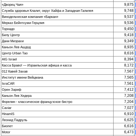
9,875
«Дворец Чая»
9,748
Служба здоровья Клалит, округ Хайфа и Западная Галилея
9,537
Винодельческая компания «Баркан»
9,536
Мерказ Бейнтхуми Герцлия
9,450
Торнадо
9,418
Билу Центр
9,349
Дани Мизрахи
8,935
Каньон Лев Ашдод
8,616
Центр Urban Tao
8,394
AIG Israel
8,172
Касса Браво! — Израильская афиша и касса
7,567
012 Кавей Захав
7,565
Институт имени Вейцмана
7,561
IsraCAR
7,412
Орен Зариф
7,208
Каньон Лев Хедера
7,204
Форелин - классическое французское бистро
7,027
Caviar
6,910
HinamIS
6,625
Леонид Падруль
6,616
Биопет
6,473
Motor