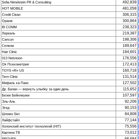
492,839
Sofia Nimelstein PR & Consulting
481,058
HOT MOBILE
306,315
Credit Clean
300,864
Оранж
238,323
BI COMM
219,387
Лореаль
198,306
Cancun
189,647
Селком
184,601
Hair Clinic
176,556
013 Netvision
172,413
Ok Психометрия
160,718
TOYS «R» US
131,514
Tern-Clinic
127,502
Мифаль ха-Паис
115,652
Др. Балан — вернуть улыбку за один день
107,597
Безек Бейнлеуми
92,206
Эль-Аль
90,153
Эгед
84,808
Шломо Sixt
77,144
Лайфстайл
75,556
Холонский институт технологий (HIT)
73,012
Картина ТВ
66,684
PROVEN