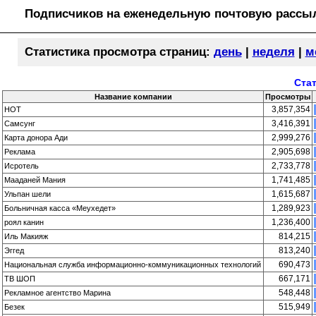
Подписчиков на еженедельную почтовую рассыл
Статистика просмотра страниц:
день
|
неделя
|
м
Стат
Название компании
Просмотры
3,857,354
HOT
3,416,391
Самсунг
2,999,276
Карта донора Ади
2,905,698
Реклама
2,733,778
Исротель
1,741,485
Мааданей Мания
1,615,687
Ульпан шели
1,289,923
Больничная касса «Меухедет»
1,236,400
роял канин
814,215
Иль Макияж
813,240
Эггед
690,473
Национальная служба информационно-коммуникационных технологий
667,171
ТВ ШОП
548,448
Рекламное агентство Марина
515,949
Безек