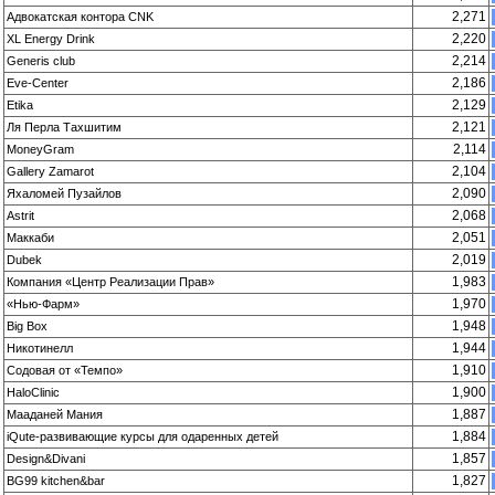
2,271
Адвокатская контора СNK
2,220
XL Energy Drink
2,214
Generis club
2,186
Eve-Center
2,129
Etika
2,121
Ля Перла Тахшитим
2,114
MoneyGram
2,104
Gallery Zamarot
2,090
Яхаломей Пузайлов
2,068
Astrit
2,051
Маккаби
2,019
Dubek
1,983
Компания «Центр Реализации Прав»
1,970
«Нью-Фарм»
1,948
Big Box
1,944
Никотинелл
1,910
Содовая от «Темпо»
1,900
HaloClinic
1,887
Мааданей Мания
1,884
iQute-развивающие курсы для одаренных детей
1,857
Design&Divani
1,827
BG99 kitchen&bar