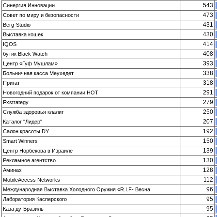
543
Синергия Инновации
473
Совет по миру и безопасности
431
Berg-Studio
430
Выставка кошек
414
IQOS
408
бутик Black Watch
393
Центр «Гуф Мушлам»
338
Больничная касса Меухедет
318
Пригат
291
Новогодний подарок от компании HOT
279
Fxstrategy
250
Служба здоровья клалит
207
Каталог "Лидер"
192
Салон красоты DY
150
Smart Winners
139
Центр Норбекова в Израиле
130
Рекламное агентство
128
Аминах
112
MobileAccess Networks
96
Международная Выставка Холодного Оружия «R.I.F- Весна
95
Лаборатория Касперского
95
Каза ду-Бразиль