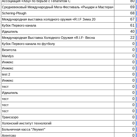
80
Ассоциация «Хец» по борьбе с Гепатитом С
69
Средневековый Международный Мега-Фестиваль «Рыцари и Мастера»
68
Schering-Plough
67
Международная выставка холодного оружия «R.I.F Зима 20
61
Кубок Первого канала
40
Идишпиль
22
Международная Выставка Холодного Оружия «R.I.F- Весна
0
Кубок Первого канала по футболу
0
Визитспа
0
Mandys
0
Инжекс
0
Инжекс
0
test 2
0
Инжекс
0
тест
0
Идишпиль
0
тест
0
тест
0
тест
0
Трансаэро
0
Холонский институт технологий
0
Больничная касса "Леумит"
0
Агентсво