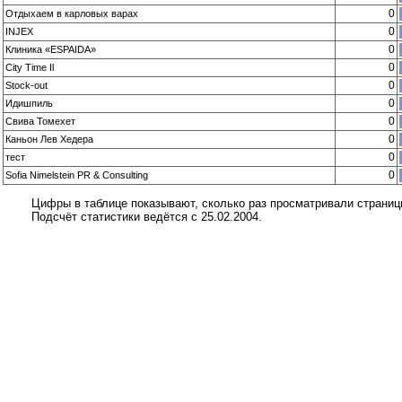
0
Oтдыхаем в карловых варах
0
INJEX
0
Клиника «ESPAIDA»
0
City Time Il
0
Stock-out
0
Идишпиль
0
Свива Томехет
0
Каньон Лев Хедера
0
тест
0
Sofia Nimelstein PR & Consulting
Цифры в таблице показывают, сколько раз просматривали страни
Подсчёт статистики ведётся с 25.02.2004.