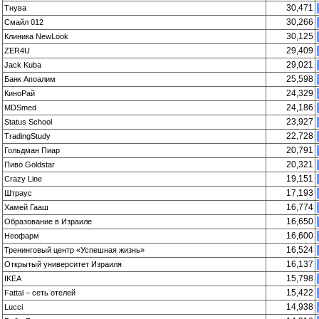
30,471
Тнува
30,266
Смайл 012
30,125
Клиника NewLook
29,409
ZER4U
29,021
Jack Kuba
25,598
Банк Апоалим
24,329
КиноРай
24,186
MDSmed
23,927
Status School
22,728
TradingStudy
20,791
Гольдман Пиар
20,321
Пиво Goldstar
19,151
Crazy Line
17,193
Штраус
16,774
Хамей Гааш
16,650
Образование в Израиле
16,600
Неофарм
16,524
Тренинговый центр «Успешная жизнь»
16,137
Открытый университет Израиля
15,798
IKEA
15,422
Fattal – сеть отелей
14,938
Lucci