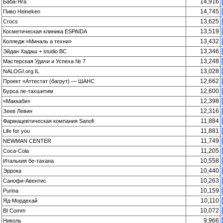
14,916
Баба-Яга
14,745
Пиво Heineken
13,625
Crocs
13,519
Косметическая клиника ESPAIDA
13,432
Колледж «Миналь а техни»
13,346
Эйдан Хадаш + studio BC
13,248
Мастерская Удачи и Успеха № 7
13,028
NALOGI.org.IL
12,662
Проект «Аттестат (багрут) — ШАНС
12,600
Бурса ле-тахшитим
12,398
«Маккаби»
12,316
Зеев Левин
11,884
Фармацевтическая компания Sanofi
11,881
Life for you
11,749
NEWMAN CENTER
11,205
Coca-Cola
10,558
Италькия бе-тахана
10,440
Эррока
10,263
Санофи-Авентис
10,159
Purina
10,110
Яд-Мордехай
10,072
BI Comm
9,966
Николь