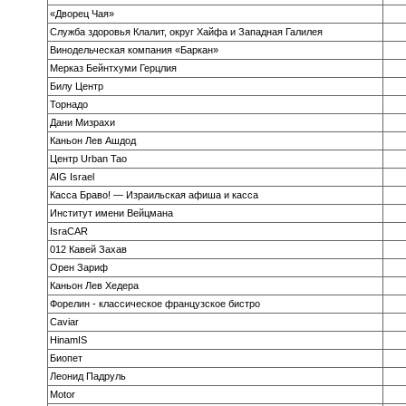
«Дворец Чая»
Служба здоровья Клалит, округ Хайфа и Западная Галилея
Винодельческая компания «Баркан»
Мерказ Бейнтхуми Герцлия
Билу Центр
Торнадо
Дани Мизрахи
Каньон Лев Ашдод
Центр Urban Tao
AIG Israel
Касса Браво! — Израильская афиша и касса
Институт имени Вейцмана
IsraCAR
012 Кавей Захав
Орен Зариф
Каньон Лев Хедера
Форелин - классическое французское бистро
Caviar
HinamIS
Биопет
Леонид Падруль
Motor