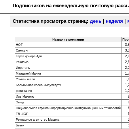
Подписчиков на еженедельную почтовую рассы
Статистика просмотра страниц:
день
|
неделя
|
Название компании
Про
3,
HOT
3,
Самсунг
2,
Карта донора Ади
2,
Реклама
2,
Исротель
1,
Мааданей Мания
1,
Ульпан шели
1,
Больничная касса «Меухедет»
1,
роял канин
Иль Макияж
Эггед
Национальная служба информационно-коммуникационных технологий
ТВ ШОП
Рекламное агентство Марина
Безек