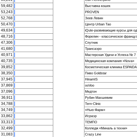
59,482
Выставка кошек
53,243
PROVEN
52,768
Зеев Левин
50,470
Центр Urban Tao
49,634
iQute-развивающие курсы для о
48,716
Форелин - классическое француз
47,306
Спутник
41,680
Трансаэро
40,971
Мастерская Удачи и Успеха № 7
40,735
Медицинская компания «Nova»
39,852
Косметическая клиника ESPAIDA
38,350
Пиво Goldstar
37,945
HinamIS
37,869
ooVoo
37,096
Медтон
36,911
Рубин Махшевим
34,788
Tern-Clinic
34,749
«Нью-Фарм»
33,862
Исраэр
33,313
ТЕМПО
32,499
Колледж «Миналь а техни»
31,083
Crazy Line