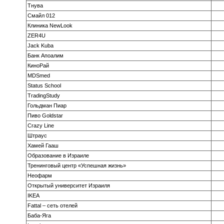
Тнува
Смайл 012
Клиника NewLook
ZER4U
Jack Kuba
Банк Апоалим
КиноРай
MDSmed
Status School
TradingStudy
Гольдман Пиар
Пиво Goldstar
Crazy Line
Штраус
Хамей Гааш
Образование в Израиле
Тренинговый центр «Успешная жизнь»
Неофарм
Открытый университет Израиля
IKEA
Fattal – сеть отелей
Баба-Яга