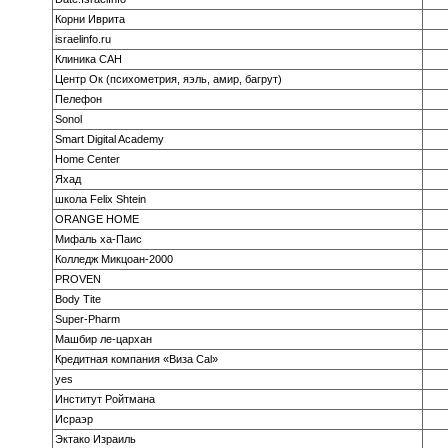
Корни Иврита
israelinfo.ru
Клиника САН
Центр Ок (психометрия, яэль, амир, багрут)
Пелефон
Sonol
Smart Digital Academy
Home Center
Яхад
школа Felix Shtein
ORANGE HOME
Мифаль ха-Паис
Колледж Микцоан-2000
PROVEN
Body Tite
Super-Pharm
Машбир ле-цархан
Кредитная компания «Виза Cal»
yes
Институт Ройтмана
Исраэр
Эктако Израиль