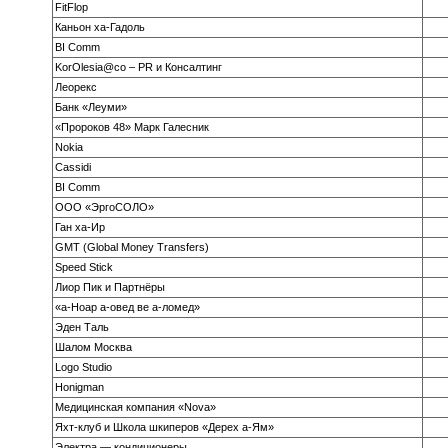
FitFlop
Каньон ха-Гадоль
BI Comm
KorOlesia@co – PR и Консалтинг
Леорекс
Банк «Леуми»
«Пророков 48» Марк Галесник
Nokia
Cassidi
BI Comm
ООО «ЭргоСОЛО»
Ган ха-Ир
GMT (Global Money Transfers)
Speed Stick
Лиор Пик и Партнёры
«а-Ноар а-овед ве а-ломед»
Эден Таль
Шалом Москва
Logo Studio
Honigman
Медицинская компания «Nova»
Яхт-клуб и Школа шкиперов «Дерех а-Ям»
Электра — кондиционеры