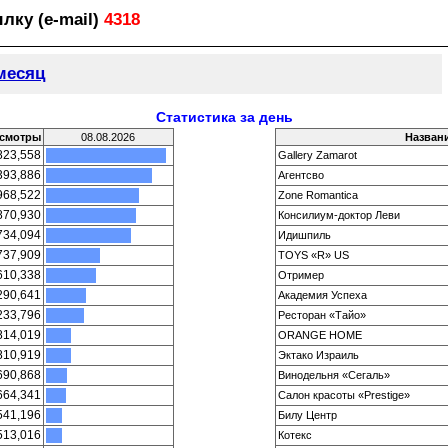
лку (e-mail)
4318
месяц
Статистика за день
смотры
08.08.2026
Назван
823,558
Gallery Zamarot
393,886
Агентсво
968,522
Zone Romantica
870,930
Консилиум-доктор Леви
734,094
Идишпиль
737,909
TOYS «R» US
610,338
Отример
290,641
Академия Успеха
233,796
Ресторан «Тайо»
814,019
ORANGE HOME
810,919
Эктако Израиль
690,868
Винодельня «Сегаль»
664,341
Салон красоты «Prestige»
541,196
Билу Центр
513,016
Котекс