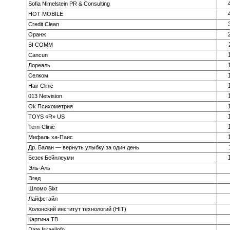
Sofia Nimelstein PR & Consulting
HOT MOBILE
Credit Clean
Оранж
BI COMM
Cancun
Лореаль
Селком
Hair Clinic
013 Netvision
Ok Психометрия
TOYS «R» US
Tern-Clinic
Мифаль ха-Паис
Др. Балан — вернуть улыбку за один день
Безек Бейнлеуми
Эль-Аль
Эгед
Шломо Sixt
Лайфстайл
Холонский институт технологий (HIT)
Картина ТВ
Date.IsraelInfo