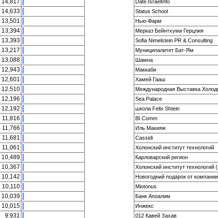
14,817
Date.IsraelInfo
14,633
Status School
13,501
Нью-Фарм
13,394
Мерказ Бейнтхуми Герцлия
13,393
Sofia Nimelstein PR & Consulting
13,217
Муниципалитет Бат-Ям
13,088
Шамна
12,943
Маккаби
12,601
Хамей Гааш
12,510
Международная Выставка Холодн
12,196
Sea Palace
12,192
школа Felix Shtein
11,816
BI Comm
11,766
Иль Макияж
11,681
Cassidi
11,061
Холонский институт технологий
10,489
Карловарский регион
10,367
Холонский институт технологий (
10,142
Новогодний подарок от компани
10,110
Miotonus
10,039
Банк Апоалим
10,015
Инжекс
9,931
012 Кавей Захав