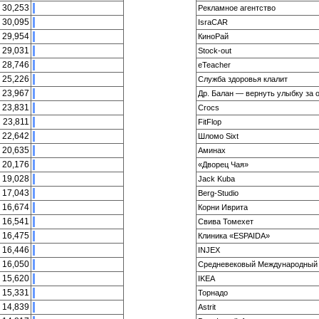
30,253
Рекламное агентство
30,095
IsraCAR
29,954
КиноРай
29,031
Stock-out
28,746
eTeacher
25,226
Служба здоровья клалит
23,967
Др. Балан — вернуть улыбку за 
23,831
Crocs
23,811
FitFlop
22,642
Шломо Sixt
20,635
Аминах
20,176
«Дворец Чая»
19,028
Jack Kuba
17,043
Berg-Studio
16,674
Корни Иврита
16,541
Свива Томехет
16,475
Клиника «ESPAIDA»
16,446
INJEX
16,050
Средневековый Международный 
15,620
IKEA
15,331
Торнадо
14,839
Astrit