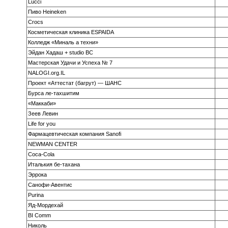
Lucci
Пиво Heineken
Crocs
Косметическая клиника ESPAIDA
Колледж «Миналь а техни»
Эйдан Хадаш + studio BC
Мастерская Удачи и Успеха № 7
NALOGI.org.IL
Проект «Аттестат (багрут) — ШАНС
Бурса ле-тахшитим
«Маккаби»
Зеев Левин
Life for you
Фармацевтическая компания Sanofi
NEWMAN CENTER
Coca-Cola
Италькия бе-тахана
Эррока
Санофи-Авентис
Purina
Яд-Мордехай
BI Comm
Николь