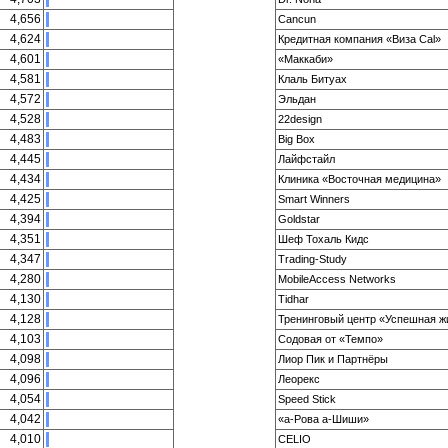
4,656
Cancun
4,624
Кредитная компания «Виза Cal»
4,601
«Маккаби»
4,581
Клаль Битуах
4,572
Эльдан
4,528
22design
4,483
Big Box
4,445
Лайфстайл
4,434
Клиника «Восточная медицина»
4,425
Smart Winners
4,394
Goldstar
4,351
Шеф Тохаль Кидс
4,347
Trading-Study
4,280
MobileAccess Networks
4,130
Tidhar
4,128
Тренинговый центр «Успешная ж
4,103
Содовая от «Темпо»
4,098
Лиор Пик и Партнёры
4,096
Леорекс
4,054
Speed Stick
4,042
«а-Рова а-Шиши»
4,010
CELIO