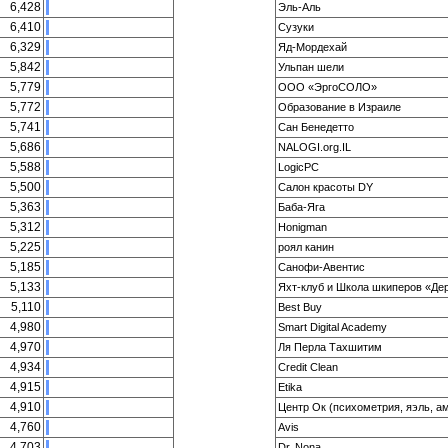
6,428
Эль-Аль
6,410
Сузуки
6,329
Яд-Мордехай
5,842
Ульпан шели
5,779
ООО «ЭргоСОЛО»
5,772
Образование в Израиле
5,741
Сан Бенедетто
5,686
NALOGI.org.IL
5,588
LogicPC
5,500
Салон красоты DY
5,363
Баба-Яга
5,312
Honigman
5,225
роял канин
5,185
Санофи-Авентис
5,133
Яхт-клуб и Школа шкиперов «Де
5,110
Best Buy
4,980
Smart Digital Academy
4,970
Ля Перла Тахшитим
4,934
Credit Clean
4,915
Etika
4,910
Центр Ок (психометрия, яэль, ам
4,760
Avis
4,703
Dr. Nona