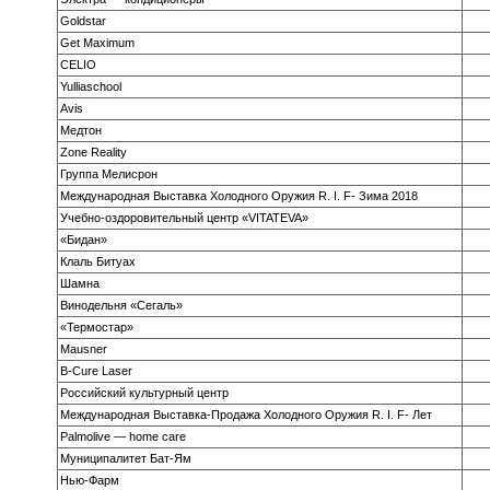
Goldstar
Get Maximum
CELIO
Yulliaschool
Avis
Медтон
Zone Reality
Группа Мелисрон
Международная Выставка Холодного Оружия R. I. F- Зима 2018
Учебно-оздорови­тельный центр «VITATEVA»
«Бидан»
Клаль Битуах
Шамна
Винодельня «Сегаль»
«Термостар»
Mausner
B-Cure Laser
Российский культурный центр
Международная Выставка-Продажа Холодного Оружия R. I. F- Лет
Palmolive — home care
Муниципалитет Бат-Ям
Нью-Фарм