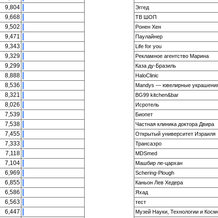
9,804
Эггед
9,668
ТВ ШОП
9,502
Ронен Хен
9,471
Паулайнер
9,343
Life for you
9,329
Рекламное агентство Марина
9,299
Каза ду-Бразиль
8,888
HaloClinic
8,536
Mandys — ювелирные украшени
8,321
BG99 kitchen&bar
8,026
Исротель
7,539
Биопет
7,538
Частная клиника доктора Двира
7,455
Открытый университет Израиля
7,333
Трансаэро
7,118
MDSmed
7,104
Машбир ле-цархан
6,969
Schering-Plough
6,855
Каньон Лев Хедера
6,586
Яхад
6,563
тест
6,447
Музей Науки, Технологии и Кос