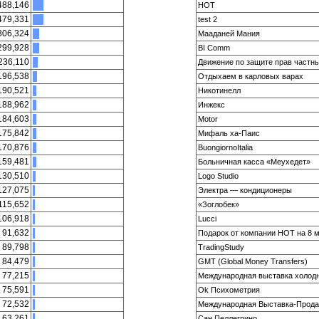
488,146
HOT
479,331
test 2
306,324
Мааданей Мания
299,928
BI Comm
236,110
Движение по защите прав частн
196,538
Oтдыхаем в карловых варах
190,521
Никотинелл
188,962
Инжекс
184,603
Motor
175,842
Мифаль ха-Паис
170,876
BuongiornoItalia
159,481
Больничная касса «Меухедет»
130,510
Logo Studio
127,075
Электра — кондиционеры
115,652
«Зоглобек»
106,918
Lucci
91,632
Подарок от компании HOT на 8 
89,798
TradingStudy
84,479
GMT (Global Money Transfers)
77,215
Международная выставка холодно
75,591
Ok Психометрия
72,532
Международная Выставка-Продажа
63,261
Сан Пеллегрино